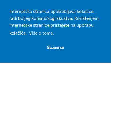
Internetska stranica upotrebljava kolačiće
radi boljeg korisničkog iskustva. Korištenjem
internetske stranice pristajete na uporabu
kolačića.
Više o tome.
Slažem se