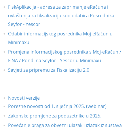
(video)
FiskAplikacija - adresa za zaprimanje eRačuna i
Uređivanje licenci - Poduzetnici (video)
ovlaštenja za fiksalizaciju kod odabira Posrednika
Povezivanje artikala u šifrarniku s KPD
oznakom (video)
Seyfor - Yescor
Kako voditi zalihe u programu Minimax?
Odabir informacijskog posrednika Moj-eRačun u
(video)
Minimaxu
Maxove minute
Promjena informacijskog posrednika s Moj-eRačun /
Sigurnost i prijava u program
FINA / Pondi na Seyfor - Yescor u Minimaxu
Postavke preglednika i ispisa
Savjeti za pripremu za Fiskalizaciju 2.0
Uvozi podataka iz drugih organizacija
Nova organizacija
Korisnička podrška
Novosti verzije
Porezne novosti od 1. siječnja 2025. (webinar)
Zakonske promjene za poduzetnike u 2025.
Povećanje praga za obvezni ulazak i izlazak iz sustava