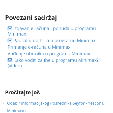
Bankovni izvodi (video)
Predujmovi u Minimaxu (video)
Unos nove organizacije (video)
Povezani sadržaj
Kako poslati zahtjev za pomoć (video)
Izdavanje računa i ponuda u programu
E-računi u programu Minimax
Minimax
Obračun usluga računovodstvenog servisa -
Paušalni obrtnici u programu Minimax
video
Primanje e-računa u Minimax
Pretinac za dokumente u Minimaxu
Vođenje obrtnika u programu Minimax
Izdavanje računa i ponuda u programu
Kako voditi zalihe u programu Minimax?
Minimax
(video)
Prezentacija računovodstvenog programa
Minimax
Paušalni obrtnici u programu Minimax
Pročitajte još
Minimax i AdeoPOS
Kako dodati 2D barkod na račun (video)
Odabir informacijskog Posrednika Seyfor - Yescor u
Uređivanje licenci Maksi računovodstvo
Minimaxu