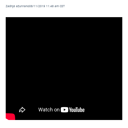
Godišnji odmori u Minimaxu (video)
Zadnje ažurirano08/11/2019 11:48 am CET
Mobilna aplikacija Minimax Accounting
(video)
Isprobajte Minimax besplatno 30 dana -
upute za registraciju (video)
Ulazni računi - novo sučelje (video)
Obračun božićnice (video)
Dvojno iskazivanje cijena u Minimaxu
Obračun uskrsnice (video)
Obračun plaća: Unos obračunskih redaka i
uvoz preko Excel datoteke (video)
Edukacija za licencu Maksi računovodstvo
(video)
Obračun regresa (video)
Obračun plaća - novi način obračuna (video)
Edukacija za licencu Izlazni računi (video)