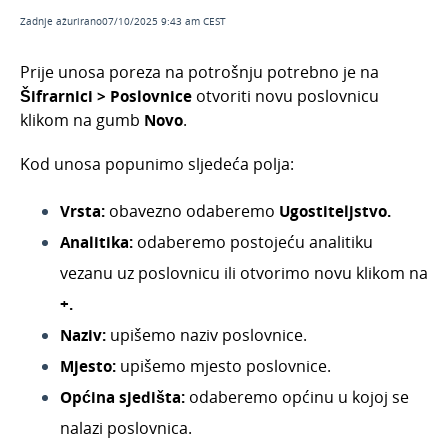
Obračun poreza na potrošnju
Zadnje ažurirano07/10/2025 9:43 am CEST
Prije unosa poreza na potrošnju potrebno je na
Šifrarnici > Poslovnice
otvoriti novu poslovnicu
klikom na gumb
Novo
.
Kod unosa popunimo sljedeća polja:
Vrsta:
obavezno odaberemo
Ugostiteljstvo.
Analitika:
odaberemo postojeću analitiku
vezanu uz poslovnicu ili otvorimo novu klikom na
+.
Naziv:
upišemo naziv poslovnice.
Mjesto:
upišemo mjesto poslovnice.
Općina sjedišta:
odaberemo općinu u kojoj se
nalazi poslovnica.