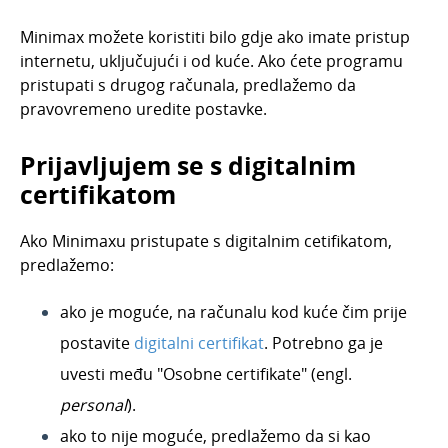
Minimax i rad od kuće
Minimax možete koristiti bilo gdje ako imate pristup
Prava korisnika
internetu, uključujući i od kuće. Ako ćete programu
pristupati s drugog računala, predlažemo da
Licence
pravovremeno uredite postavke.
Postavke organizacije
Postavke dokumenata
Prijavljujem se s digitalnim
certifikatom
Šifrarnici
Uvoz i izvoz podataka
Ako Minimaxu pristupate s digitalnim cetifikatom,
Fiskalizacija 2.0
predlažemo:
Novosti programa
ako je moguće, na računalu kod kuće čim prije
Baza znanja
postavite
digitalni certifikat
. Potrebno ga je
uvesti među "Osobne certifikate" (engl.
personal
).
ako to nije moguće, predlažemo da si kao