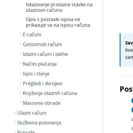
Iskazivanje prolazne stavke na
izlaznom računu
Opis s postavki ispisa ne
prikazuje se na ispisu računa
E-računi
Sav
Gotovinski računi
kva
Izlazni računi i zalihe
sam
Načini plaćanja
Ispis i slanje
Pregledi i zbrojevi
Pos
Knjiženje izlaznih računa
Masovne obrade
Ulazni računi
Službena putovanja
Ponude