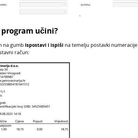
 program učini?
m na gumb
Ispostavi
i ispiši
na temelju postavki numeracije 
stavni račun: