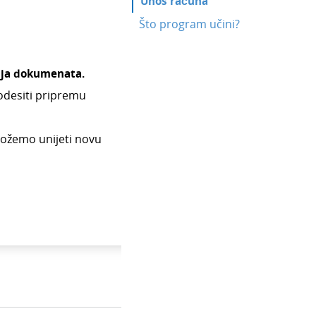
Unos računa
Što program učini?
ja dokumenata.
odesiti pripremu
ožemo unijeti novu