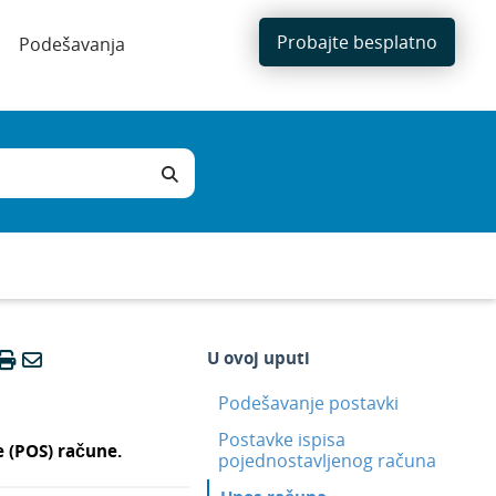
Probajte besplatno
Podešavanja
U ovoj uputi
Podešavanje postavki
Postavke ispisa
 (POS) račune.
pojednostavljenog računa