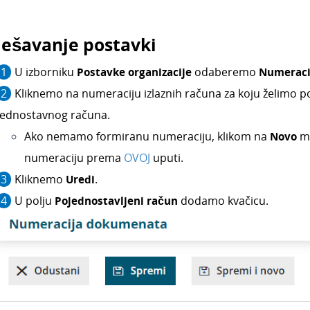
ešavanje postavki
U izborniku
Postavke organizacije
odaberemo
Numeraci
Kliknemo na numeraciju izlaznih računa za koju želimo p
jednostavnog računa.
Ako nemamo formiranu numeraciju, klikom na
Novo
m
numeraciju prema
OVOJ
uputi.
Kliknemo
Uredi
.
U polju
Pojednostavljeni
račun
dodamo kvačicu.