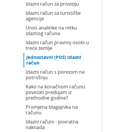
Izlazni račun za proviziju
Izlazni račun za turističke
agencije
Unos analitike na retku
izlaznog računa
Izlazni račun pravnoj osobi u
treće zemlje
Jednostavni (POS) izlazni
račun
Izlazni račun s porezom na
potrošnju
Kako na konačnom računu
povezati predujam iz
prethodne godine?
Promjena blagajnika na
računu
Izlazni računi - povratna
naknada