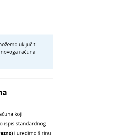
možemo uključiti
u novoga računa
na
ačuna koji
o ispis standardnog
vezno)
i uredimo širinu