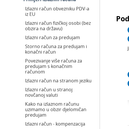
Izlazni račun obvezniku PDV-a
iz EU
Pod
Izlazni račun fizičkoj osobi (bez
obzira na državu)
Izlazni račun za predujam
Storno računa za predujam i
konačni račun
Povezivanje više računa za
predujam s konačnim
računom
Izlazni račun na stranom jeziku
Izlazni račun u stranoj
novčanoj valuti
Kako na izlaznom računu
uzimamo u obzir djelomičan
predujam
Izlazni račun - kompenzacija