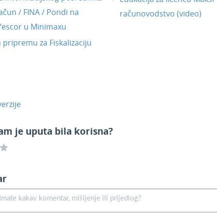
ačun / FINA / Pondi na
računovodstvo (video)
 Yescor u Minimaxu
a pripremu za Fiskalizaciju
erzije
am je uputa bila korisna?
ar