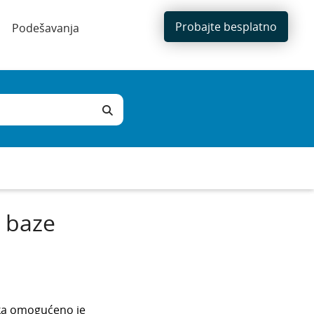
Probajte besplatno
Podešavanja
e baze
ika omogućeno je