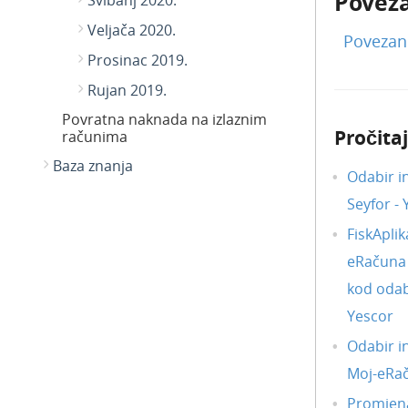
Poveza
Svibanj 2020.
Veljača 2020.
Povezan
Prosinac 2019.
Rujan 2019.
Povratna naknada na izlaznim
Pročitaj
računima
Baza znanja
Odabir i
Seyfor -
FiskAplik
eRačuna i
kod odab
Yescor
Odabir i
Moj-eRa
Promjena