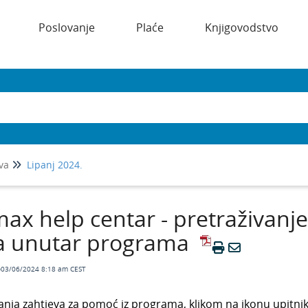
Poslovanje
Plaće
Knjigovodstvo
va
Lipanj 2024.
ax help centar - pretraživanj
a unutar programa
o03/06/2024 8:18 am CEST
lanja zahtjeva za pomoć iz programa, klikom na ikonu upitn