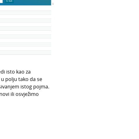
edi isto kao za
u polju tako da se
sivanjem istog pojma.
ovi ili osvježimo