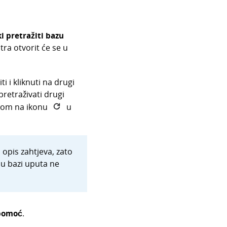
 pretražiti bazu
tra otvorit će se u
i i kliknuti na drugi
retraživati drugi
ikom na ikonu
u
 opis zahtjeva, zato
 u bazi uputa ne
 pomoć
.