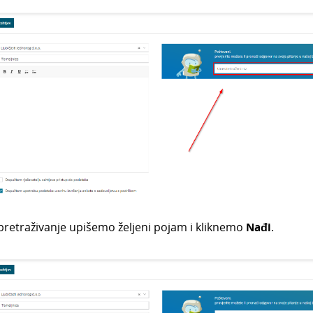
 pretraživanje upišemo željeni pojam i kliknemo
Nađi
.