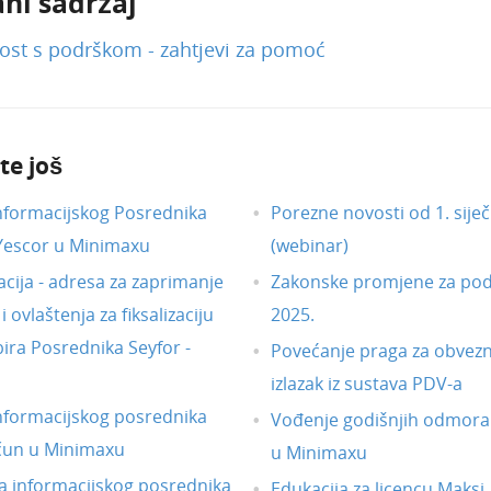
ni sadržaj
ost s podrškom - zahtjevi za pomoć
te još
nformacijskog Posrednika
Porezne novosti od 1. siječ
 Yescor u Minimaxu
(webinar)
acija - adresa za zaprimanje
Zakonske promjene za pod
 ovlaštenja za fiksalizaciju
2025.
ira Posrednika Seyfor -
Povećanje praga za obvezni
izlazak iz sustava PDV-a
nformacijskog posrednika
Vođenje godišnjih odmora
čun u Minimaxu
u Minimaxu
 informacijskog posrednika
Edukacija za licencu Maksi