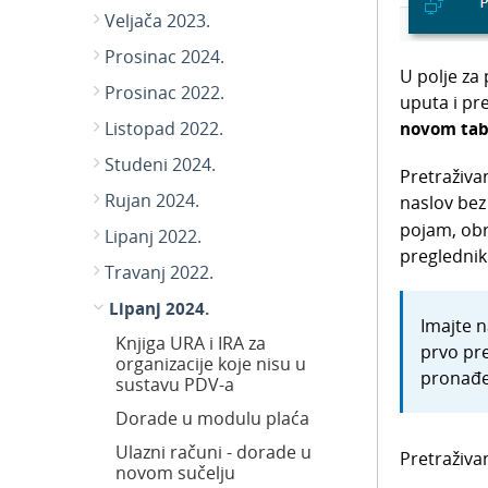
Veljača 2023.
Prosinac 2024.
U polje za
Prosinac 2022.
uputa i pr
Listopad 2022.
novom ta
Studeni 2024.
Pretraživa
Rujan 2024.
naslov bez
pojam, obr
Lipanj 2022.
pregledniku
Travanj 2022.
Lipanj 2024.
Imajte 
Knjiga URA i IRA za
prvo pre
organizacije koje nisu u
pronađe
sustavu PDV-a
Dorade u modulu plaća
Ulazni računi - dorade u
Pretraživa
novom sučelju