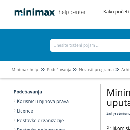
help center
Kako početi
Minimax help
Podešavanja
Novosti programa
Arhi
Minim
Podešavanja
uput
Korisnici i njihova prava
Licence
Zadnje ažuriran
Postavke organizacije
Prilikom s