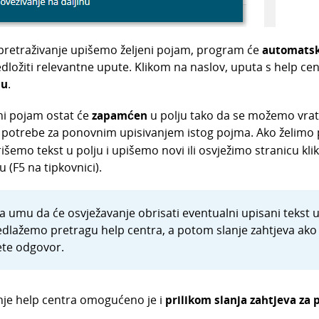
 pretraživanje upišemo željeni pojam, program će
automatski
edložiti relevantne upute. Klikom na naslov, uputa s help cen
bu
.
ni pojam ostat će
zapamćen
u polju tako da se možemo vratit
 potrebe za ponovnim upisivanjem istog pojma. Ako želimo p
išemo tekst u polju i upišemo novi ili osvježimo stranicu kl
 (F5 na tipkovnici).
na umu da će
osvježavanje obrisati eventualni upisani tekst u
dlažemo pretragu help centra, a potom slanje zahtjeva ako
te odgovor.
nje help centra omogućeno je i
prilikom slanja zahtjeva za