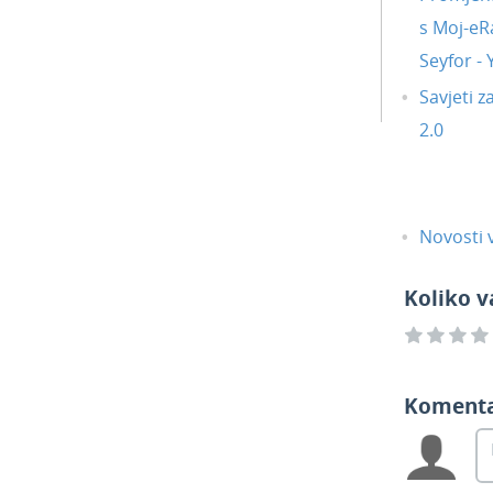
s Moj-eR
Seyfor -
Savjeti z
2.0
Novosti v
Koliko v
Koment