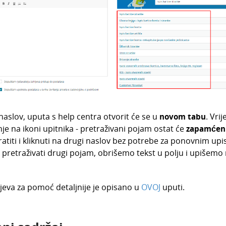
naslov, uputa s help centra otvorit će se u
novom tabu
. Vrij
nje na ikoni upitnika - pretraživani pojam ostat će
zapamćen
titi i kliknuti na drugi naslov bez potrebe za ponovnim upi
 pretraživati drugi pojam, obrišemo tekst u polju i upišemo n
tjeva za pomoć detaljnije je opisano u
OVOJ
uputi.