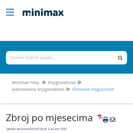
Knjigovodstvo
Glavna knjiga
Jednostavno knjigovodstvo
Osnovne mogućnosti
Jednostavno knjigovodstvo - novi modul
Aktivacija novog modula Jednostavno
Minimax help
Knjigovodstvo
knjigovodstvo
Jednostavno knjigovodstvo
Osnovne mogućnosti
Vođenje obrtnika u programu Minimax
Vrste zapisa (Vrste primitka i izdatka)
Ručni unos zapisa u jednostavnom
Zbroj po mjesecima
knjigovodstvu
Posebnosti zapisa izdataka
Zadnje ažurirano20/05/2026 3:44 pm CEST