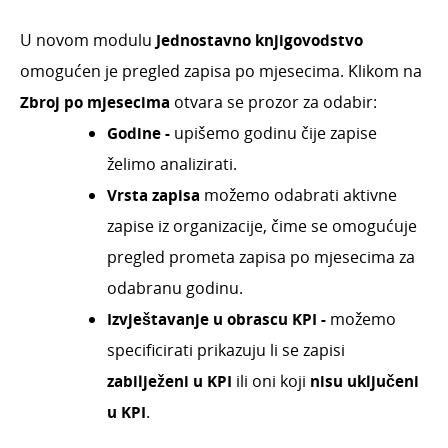
Evidentiranje zapisa u jednostavnom
knjigovodstvu putem bankovnog izvoda
U novom modulu
Jednostavno knjigovodstvo
Knjiženje predujmova kod obrtnika
omogućen je pregled zapisa po mjesecima. Klikom na
Ispisi i funkcije u modulu Jednostavno
Zbroj po mjesecima
otvara se prozor za odabir:
knjigovodstvo
Godine -
upišemo godinu čije zapise
Zbroj po mjesecima
želimo analizirati.
Paušalni obrtnici
Vrsta zapisa
možemo odabrati aktivne
Primici koji nisu računi - evidencija u KPR
(paušalci)
zapise iz organizacije, čime se omogućuje
Knjiženje izlaznih računa i utržaka
pregled prometa zapisa po mjesecima za
Obračun PDV-a
odabranu godinu.
Izvještavanje u obrascu KPI -
možemo
Osnovna sredstva
specificirati prikazuju li se zapisi
Godišnje obrade
zabilježeni u KPI
ili oni koji
nisu uključeni
Statistički izvještaji
u KPI
.
Porez na potrošnju