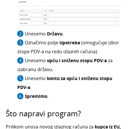
Uvoz i izvoz podataka
Fiskalizacija 2.0
Novosti programa
Unesemo
Državu
.
Baza znanja
Označimo polje
Upotreba
(omogućuje izbor
stope PDV-a na redu izlaznih računa).
Unesemo
opću i sniženu stopu PDV-a
za
izabranu državu.
Unesemo
konto za opću i sniženu stopu
PDV-a
.
Spremimo
.
Što napravi program?
Prilikom unosa novog izlaznog računa za
kupca iz EU,