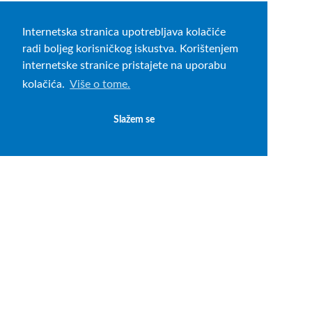
Internetska stranica upotrebljava kolačiće
radi boljeg korisničkog iskustva. Korištenjem
internetske stranice pristajete na uporabu
kolačića.
Više o tome.
Slažem se