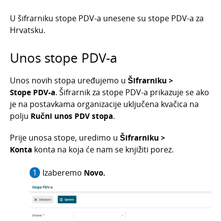
Automatska konta
U šifrarniku stope PDV-a unesene su stope PDV-a za
Analitike
Hrvatsku.
Kamatne stope
Unos stope PDV-a
Tečajevi
Amortizacijske skupine
Unos novih stopa uređujemo u
Šifrarniku >
Lokacije
Stope PDV-a
.
Šifrarnik za stope PDV-a prikazuje se ako
je na postavkama organizacije uključena kvačica na
Primici i izdaci
polju
Ručni unos PDV stopa
.
Putni troškovi
Prije unosa stope, uredimo u
Šifrarniku >
Skladišta
Konta
konta na koja će nam se knjižiti porez.
Nazivi kontakata
Poslovnice
Izaberemo
Novo.
Blagajne
Stope PDV-a
Šifrarnik stope PDV-a