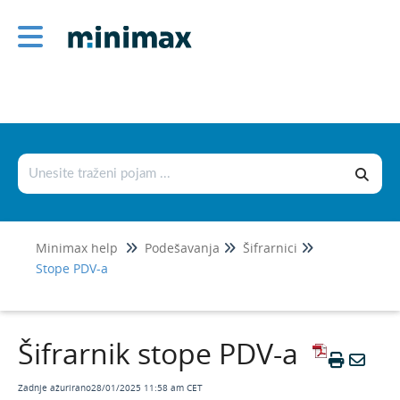
Podešavanja
Korisnici i njihova prava
Licence
Postavke organizacije
Postavke dokumenata
Šifrarnici
Minimax help
Podešavanja
Šifrarnici
Stranke
Stope PDV-a
Djelatnici
Artikli
Šifrarnik stope PDV-a
Cjenici
Konta
Zadnje ažurirano28/01/2025 11:58 am CET