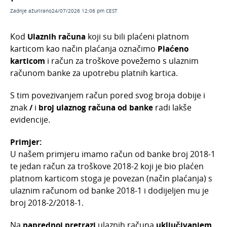
Ulazni računi - pregled poslovanja s
Zadnje ažurirano24/07/2026 12:06 pm CEST
grafikonima
Pregled računa plaćenih platnim karticama
Kod
Ulaznih računa
koji su bili plaćeni platnom
Pregled po dobavljačima
karticom kao način plaćanja označimo
Plaćeno
karticom
i račun za troškove povežemo s ulaznim
Pregled po rashodima
računom banke za upotrebu platnih kartica.
Pregled po analitikama
Pregled rashoda
S tim povezivanjem račun pored svog broja dobije i
znak
/
i
broj ulaznog računa od banke
radi lakše
Česta pitanja
evidencije.
Službena putovanja
Primjer:
Ponude
U našem primjeru imamo račun od banke broj 2018-1
Otvorene stavke
te jedan račun za troškove 2018-2 koji je bio plaćen
Obračun kamata
platnom karticom stoga je povezan (način plaćanja) s
ulaznim računom od banke 2018-1 i dodijeljen mu je
Zalihe
broj 2018-2/2018-1.
Dnevni utržak
Na
naprednoj pretrazi
ulaznih računa
uključivanjem