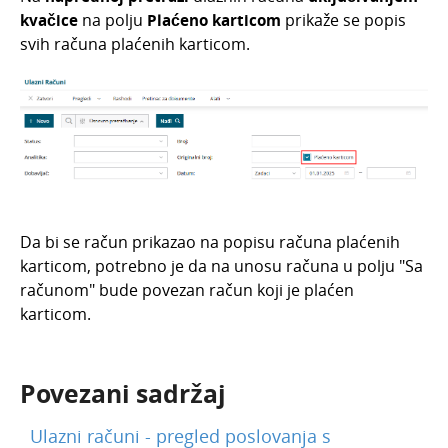
Blagajna
kvačice
na polju
Plaćeno karticom
prikaže se popis
Maloprodaja
svih računa plaćenih karticom.
Bankovni izvodi
Nalozi za plaćanje
Mobilna aplikacija
Pokazatelji
Izvještavanje o naplati
Da bi se račun prikazao na popisu računa plaćenih
karticom, potrebno je da na unosu računa u polju "Sa
računom" bude povezan račun koji je plaćen
karticom.
Povezani sadržaj
Ulazni računi - pregled poslovanja s