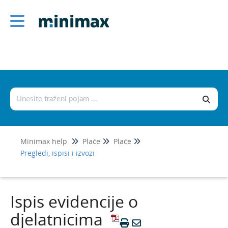
Plaće
Plaće
Plaće i euro
Osnovne mogućnosti
Vrste isplata
Posebnosti kod djelatnika
Minimax help
Plaće
Plaće
Godišnji odmori
Pregledi, ispisi i izvozi
JOPPD
Porez na dohodak
Ispis evidencije o
Pregledi, ispisi i izvozi
djelatnicima
Pregled plaća