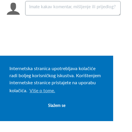
Internetska stranica upotrebljava kolačiće
radi boljeg korisničkog iskustva. Korištenjem
internetske stranice pristajete na uporabu
kolačića.
Više o tome.
Slažem se