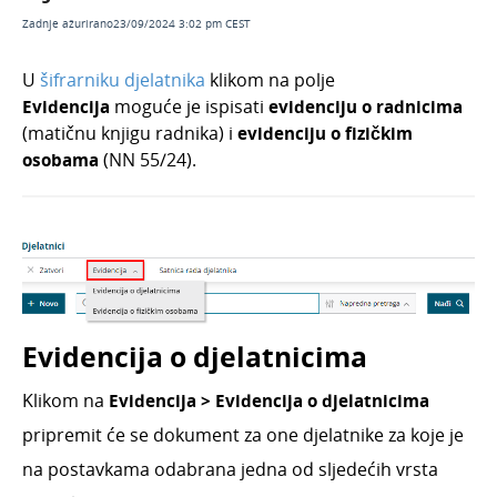
Rekapitulacija obračuna
Zadnje ažurirano23/09/2024 3:02 pm CEST
Potvrda o plaći (HZZO) - obrazac R1
U
šifrarniku djelatnika
klikom na polje
Obrazac RAD-1G
Evidencija
moguće je ispisati
evidenciju o radnicima
Obrazac 02/21 i 03/21
(matičnu knjigu radnika) i
evidenciju o fizičkim
Stavke obračuna - pregled i izvoz podataka
osobama
(NN 55/24).
Slanje isplatnih listi djelatnicima putem e-pošte
Ispis evidencije o djelatnicima
Korištenje godišnjeg odmora i ispis na platnoj
listi
Česta pitanja
Ostali osobni primici
Evidencija o djelatnicima
Doprinosi obrtnika
Klikom na
Evidencija > Evidencija o djelatnicima
Evidencija radnog vremena
pripremit će se dokument za one djelatnike za koje je
na postavkama odabrana jedna od sljedećih vrsta