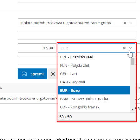
kcionalnosti i na unosu
devizne
blagajne omogućen je un