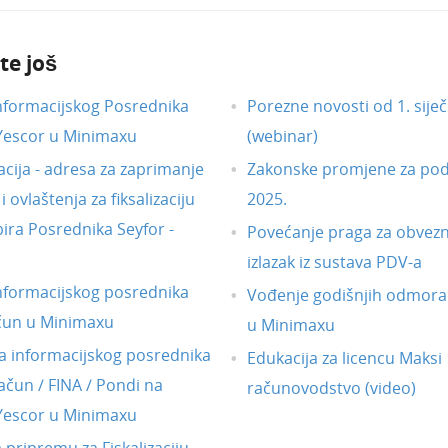
te još
nformacijskog Posrednika
Porezne novosti od 1. siječ
 Yescor u Minimaxu
(webinar)
acija - adresa za zaprimanje
Zakonske promjene za pod
 ovlaštenja za fiksalizaciju
2025.
ira Posrednika Seyfor -
Povećanje praga za obvezni
izlazak iz sustava PDV-a
nformacijskog posrednika
Vođenje godišnjih odmora
čun u Minimaxu
u Minimaxu
 informacijskog posrednika
Edukacija za licencu Maksi
ačun / FINA / Pondi na
računovodstvo (video)
 Yescor u Minimaxu
a pripremu za Fiskalizaciju