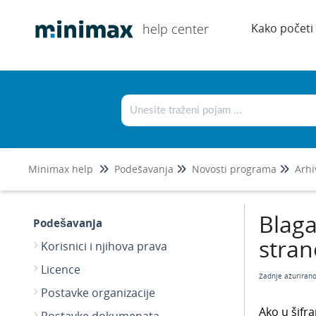
help center
Kako početi
Minimax help
Podešavanja
Novosti programa
Arhi
Blaga
Podešavanja
stran
Korisnici i njihova prava
Licence
Zadnje ažuriran
Postavke organizacije
Ako u šifr