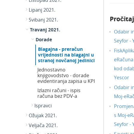
Listopad 2021.
Lipanj 2021.
Pročitaj
Svibanj 2021.
Travanj 2021.
Odabir i
Dorade
Seyfor -
Blagajna - preračun
FiskAplik
vrijednosti na blagajni u
eRačuna i
stranoj novčanoj jedinici
kod odab
Jednostavno
knjigovodstvo - dorade
Yescor
evidentiranja zapisa u KPI
Odabir i
Izlazni računi - ispis
računa bez PDV-a
Moj-eRa
Ispravci
Promjena
s Moj-eR
Ožujak 2021.
Seyfor -
Veljača 2021.
Savjeti z