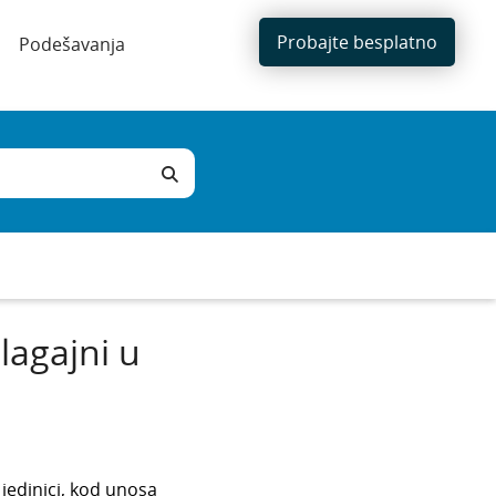
Probajte besplatno
Podešavanja
lagajni u
jedinici, kod unosa