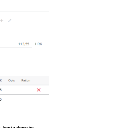
os
konta domaće