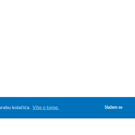
porabu kolačića.
Više o tome.
Slažem se