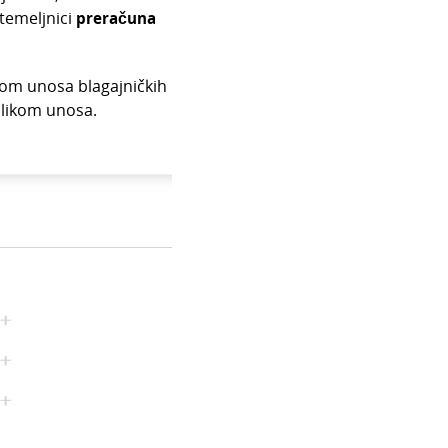
 temeljnici
preračuna
kom unosa blagajničkih
rilikom unosa.