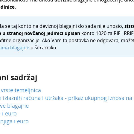
edinice
.
a se taj konto na deviznoj blagajni do sada nije unosio,
sist
e u stranoj novčanoj jedinici upisan
konto 1020 za RIF i RRIF
fitne organizacije. Ako Vam ta postavka ne odgovara, možete
ama blagajne
u šifrarniku.
ni sadržaj
e vrste temeljnica
e izlaznih računa i utržaka - prikaz ukupnog iznosa na
ve blagajne
 i euro
njiga i euro