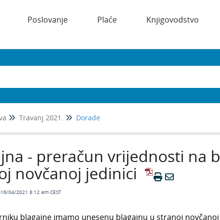
Poslovanje
Plaće
Knjigovodstvo
va
Travanj 2021.
Dorade
jna - preračun vrijednosti na b
oj novčanoj jedinici
o16/04/2021 8:12 am CEST
arniku blagajne imamo unesenu blagajnu u stranoj novčanoj 