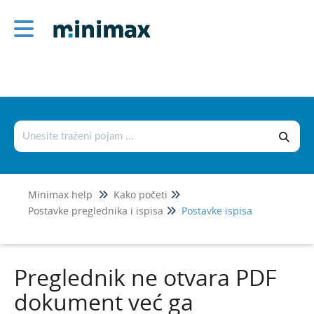
Kako početi
Osnovne postavke
Sigurnost i prijava u program
Postavke preglednika i ispisa
Postavke preglednika
Postavke ispisa
Minimax help
Kako početi
Preglednik ne otvara PDF dokument već ga
Postavke preglednika i ispisa
Postavke ispisa
automatski spremi
Ispis dokumenata preko operacijskog sustava
Windows 10, tj. preglednika Edge
Preglednik ne otvara PDF
Uvozi podataka iz drugih organizacija
dokument već ga
Nova organizacija