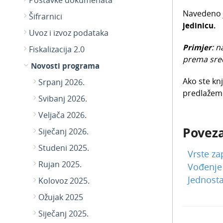
Postavke dokumenata
Navedeno j
Šifrarnici
jedinicu.
Uvoz i izvoz podataka
Primjer
: n
Fiskalizacija 2.0
prema sred
Novosti programa
Ako ste kn
Srpanj 2026.
predlažemo 
Svibanj 2026.
Veljača 2026.
Poveza
Siječanj 2026.
Studeni 2025.
Vrste za
Rujan 2025.
Vođenje
Jednost
Kolovoz 2025.
Ožujak 2025
Siječanj 2025.