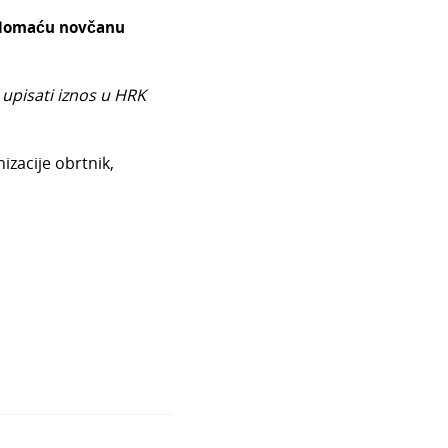
domaću
novčanu
 upisati iznos u HRK
izacije obrtnik,