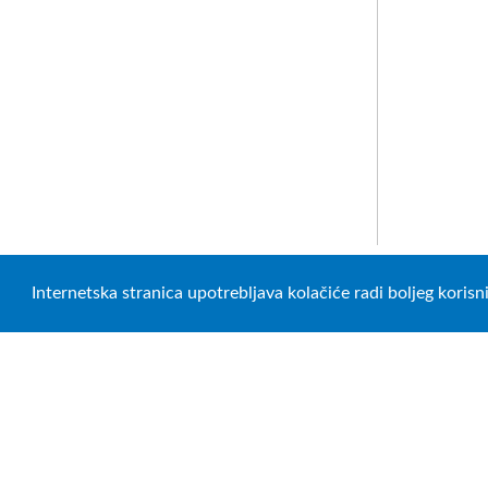
Internetska stranica upotrebljava kolačiće radi boljeg koris