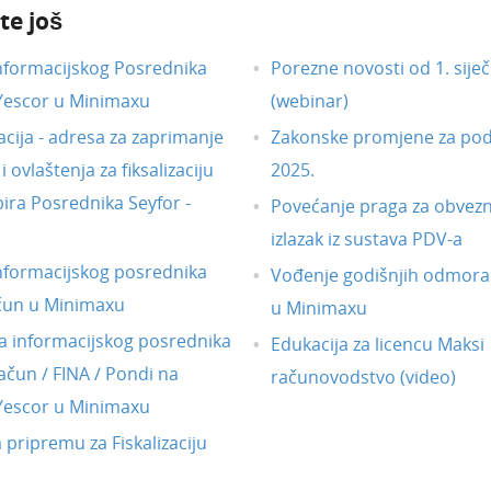
te još
nformacijskog Posrednika
Porezne novosti od 1. siječ
 Yescor u Minimaxu
(webinar)
acija - adresa za zaprimanje
Zakonske promjene za pod
 ovlaštenja za fiksalizaciju
2025.
ira Posrednika Seyfor -
Povećanje praga za obvezni
izlazak iz sustava PDV-a
nformacijskog posrednika
Vođenje godišnjih odmora
čun u Minimaxu
u Minimaxu
 informacijskog posrednika
Edukacija za licencu Maksi
ačun / FINA / Pondi na
računovodstvo (video)
 Yescor u Minimaxu
a pripremu za Fiskalizaciju