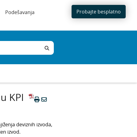
Probajte besplatno
Podešavanja
 u KPI
iženja deviznih izvoda,
žen izvod.