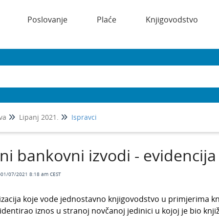
Poslovanje
Plaće
Knjigovodstvo
va
Lipanj 2021.
Ispravci
ni bankovni izvodi - evidencija
o01/07/2021 8:18 am CEST
zacija koje vode jednostavno knjigovodstvo u primjerima knj
identirao iznos u stranoj novčanoj jedinici u kojoj je bio knji