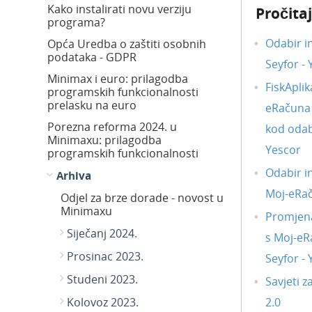
Kako instalirati novu verziju
Pročitaj
programa?
Odabir i
Opća Uredba o zaštiti osobnih
podataka - GDPR
Seyfor -
Minimax i euro: prilagodba
FiskAplik
programskih funkcionalnosti
prelasku na euro
eRačuna i
Porezna reforma 2024. u
kod odab
Minimaxu: prilagodba
Yescor
programskih funkcionalnosti
Odabir i
Arhiva
Moj-eRa
Odjel za brze dorade - novost u
Minimaxu
Promjena
Siječanj 2024.
s Moj-eR
Prosinac 2023.
Seyfor -
Studeni 2023.
Savjeti z
Kolovoz 2023.
2.0