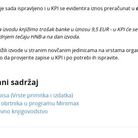
e sada ispravljeno i u KPI se evidentira iznos preračunat u
a izvodu knjižimo trošak banke u iznosu 9,5 EUR - u KPI će se
njem tečaju HNB-a na dan izvoda.
jižili izvode u stranim novčanim jedinicama na vrstama organ
da provjerite zapise u KPI i po potrebi ih ispravite.
ni sadržaj
pisa (Vrste primitka i izdatka)
 obrtnika u programu Minimax
avno knjigovodstvo