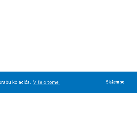
porabu kolačića.
Više o tome.
Slažem se