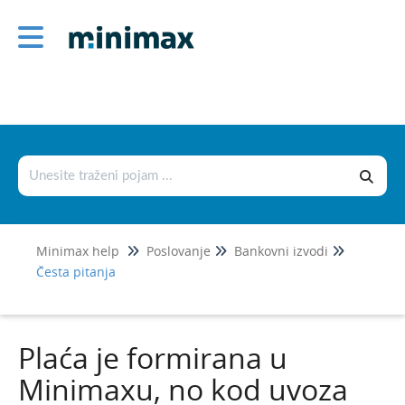
Poslovanje
Izlazni računi
Ulazni računi
Službena putovanja
Ponude
Otvorene stavke
Minimax help
Poslovanje
Bankovni izvodi
Obračun kamata
Česta pitanja
Zalihe
Dnevni utržak
Plaća je formirana u
Blagajna
Minimaxu, no kod uvoza
Maloprodaja