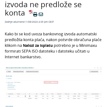
izvoda ne predlože se
Bankovni izvodi
konta
Bankovni izvodi i euro
Osnovne mogućnosti
Zadnje ažurirano11/09/2023 4:05 pm CEST
Knjiženje
Kako bi se kod uvoza bankovnog izvoda automatski
Uvozi bankovnih izvadaka
predložila konta plaća, nakon potvrde obračuna plaće
Česta pitanja
klikom na
Nalozi za isplatu
potrebno je
u Minimaxu
Prikaz stanja na bankovnom izvatku
formirati SEPA ISO datoteku
i datoteku učitati u
Internet bankarstvo.
Kako zatvaram račun izdan u jednoj valuti, a
plaćen drugom valutom?
Plaća je formirana u Minimaxu, no kod uvoza
izvoda ne predlože se konta
Nalozi za plaćanje
Mobilna aplikacija
Pokazatelji
Izvještavanje o naplati