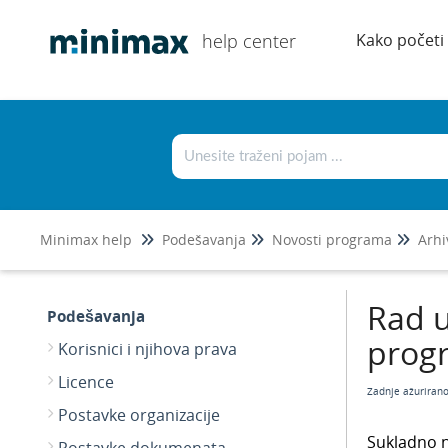
help center
Kako početi
Minimax help
Podešavanja
Novosti programa
Arhi
Rad u
Podešavanja
prog
Korisnici i njihova prava
Licence
Zadnje ažuriran
Postavke organizacije
Sukladno n