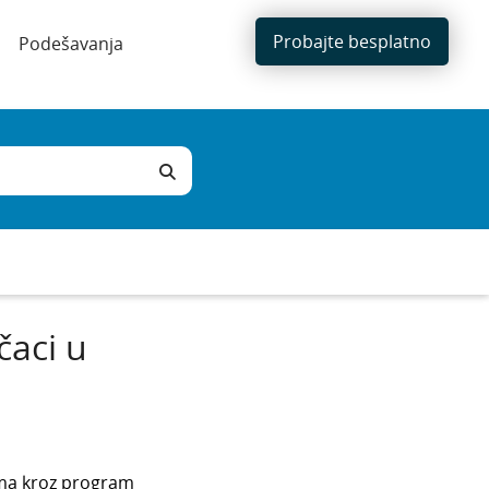
Probajte besplatno
Podešavanja
čaci u
ima kroz program