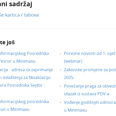
ni sadržaj
še kartica / tabova
te još
nformacijskog Posrednika
Porezne novosti od 1. siječ
 Yescor u Minimaxu
(webinar)
acija - adresa za zaprimanje
Zakonske promjene za pod
 ovlaštenja za fiksalizaciju
2025.
ira Posrednika Seyfor -
Povećanje praga za obvezni
izlazak iz sustava PDV-a
nformacijskog posrednika
Vođenje godišnjih odmora
čun u Minimaxu
u Minimaxu