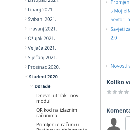
Listopad 2021.
Promjena
Lipanj 2021.
s Moj-eR
Svibanj 2021.
Seyfor -
Travanj 2021.
Savjeti z
2.0
Ožujak 2021.
Veljača 2021.
Siječanj 2021.
Novosti v
Prosinac 2020.
Studeni 2020.
Koliko v
Dorade
Dnevni utržak - novi
modul
Koment
QR kod na izlaznim
računima
Primljeni e-računi u