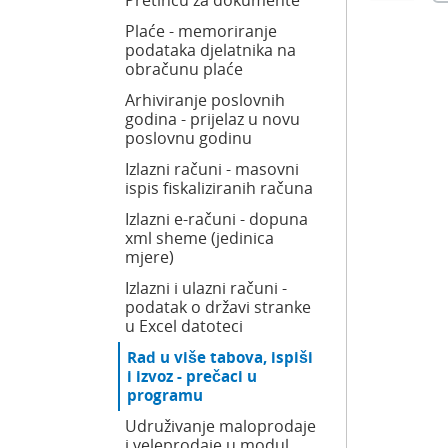
Pretincu za dokumente
Plaće - memoriranje
podataka djelatnika na
obračunu plaće
Arhiviranje poslovnih
godina - prijelaz u novu
poslovnu godinu
Izlazni računi - masovni
ispis fiskaliziranih računa
Izlazni e-računi - dopuna
xml sheme (jedinica
mjere)
Izlazni i ulazni računi -
podatak o državi stranke
u Excel datoteci
Rad u više tabova, ispiši
i izvoz - prečaci u
programu
Udruživanje maloprodaje
i veleprodaje u modul