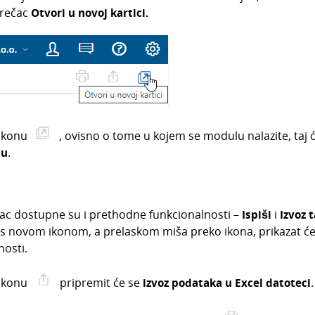
prečac
Otvori u novoj kartici.
 ikonu
, ovisno o tome u kojem se modulu nalazite, taj
bu
.
čac dostupne su i prethodne funkcionalnosti –
Ispiši
i
Izvoz 
s novom ikonom, a prelaskom miša preko ikona, prikazat će
nosti.
 ikonu
pripremit će se
izvoz podataka u Excel datoteci
.