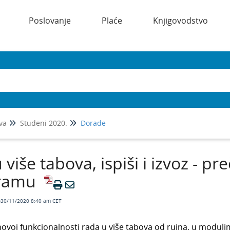
Poslovanje
Plaće
Knjigovodstvo
va
Studeni 2020.
Dorade
 više tabova, ispiši i izvoz - pre
ramu
o30/11/2020 8:40 am CET
ovoj funkcionalnosti rada u više tabova od rujna, u modul