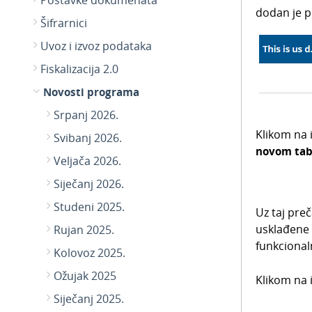
Postavke dokumenata
dodan je 
Šifrarnici
Uvoz i izvoz podataka
Fiskalizacija 2.0
Novosti programa
Srpanj 2026.
Klikom na
Svibanj 2026.
novom ta
Veljača 2026.
Siječanj 2026.
Studeni 2025.
Uz taj pre
usklađene 
Rujan 2025.
funkcional
Kolovoz 2025.
Ožujak 2025
Klikom na
Siječanj 2025.