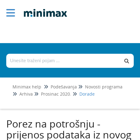
Podešavanja
Korisnici i njihova prava
Licence
Postavke organizacije
Postavke dokumenata
Šifrarnici
Minimax help
Podešavanja
Novosti programa
Uvoz i izvoz podataka
Arhiva
Prosinac 2020.
Dorade
Fiskalizacija 2.0
Novosti programa
Porez na potrošnju -
Srpanj 2026.
prijenos podataka iz novog
Svibanj 2026.