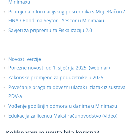
Minimaxu
Travanj 2024.
Promjena informacijskog posrednika s Moj-eRačun /
Siječanj 2022.
FINA / Pondi na Seyfor - Yescor u Minimaxu
Prosinac 2021.
Savjeti za pripremu za Fiskalizaciju 2.0
Studeni 2021.
Listopad 2021.
Lipanj 2021.
Novosti verzije
Svibanj 2021.
Porezne novosti od 1. siječnja 2025. (webinar)
Travanj 2021.
Zakonske promjene za poduzetnike u 2025.
Ožujak 2021.
Povećanje praga za obvezni ulazak i izlazak iz sustava
Veljača 2021.
PDV-a
Siječanj 2021.
Vođenje godišnjih odmora u danima u Minimaxu
Prosinac 2020.
Edukacija za licencu Maksi računovodstvo (video)
Dorade
Ukidanje modula Maloprodaje - 1.1.2021.
Koliko vam je uputa bila korisna?