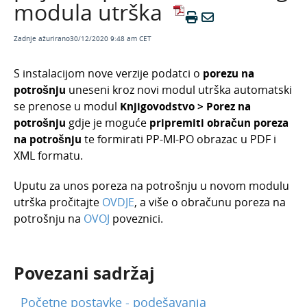
modula utrška
Veljača 2026.
Siječanj 2026.
Zadnje ažurirano30/12/2020 9:48 am CET
Studeni 2025.
S instalacijom nove verzije podatci o
porezu na
Rujan 2025.
potrošnju
uneseni kroz novi modul utrška automatski
Kolovoz 2025.
se prenose u modul
Knjigovodstvo > Porez na
potrošnju
gdje je moguće
pripremiti obračun poreza
Ožujak 2025
na potrošnju
te formirati PP-MI-PO obrazac u PDF i
Siječanj 2025.
XML formatu.
Kako instalirati novu verziju programa?
Uputu za unos poreza na potrošnju u novom modulu
Opća Uredba o zaštiti osobnih podataka - GDPR
utrška pročitajte
OVDJE
, a više o obračunu poreza na
Minimax i euro: prilagodba programskih
potrošnju na
OVOJ
poveznici.
funkcionalnosti prelasku na euro
Porezna reforma 2024. u Minimaxu: prilagodba
programskih funkcionalnosti
Povezani sadržaj
Arhiva
Početne postavke - podešavanja
Odjel za brze dorade - novost u Minimaxu