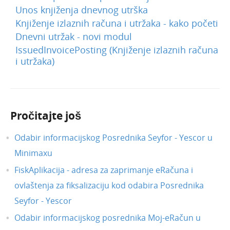
Unos knjiženja dnevnog utrška
Siječanj 2024.
Knjiženje izlaznih računa i utržaka - kako početi
Prosinac 2023.
Dnevni utržak - novi modul
Studeni 2023.
IssuedInvoicePosting (Knjiženje izlaznih računa
i utržaka)
Kolovoz 2023.
Veljača 2023.
Prosinac 2024.
Pročitajte još
Prosinac 2022.
Listopad 2022.
Odabir informacijskog Posrednika Seyfor - Yescor u
Studeni 2024.
Minimaxu
Rujan 2024.
FiskAplikacija - adresa za zaprimanje eRačuna i
Lipanj 2022.
ovlaštenja za fiksalizaciju kod odabira Posrednika
Travanj 2022.
Seyfor - Yescor
Lipanj 2024.
Odabir informacijskog posrednika Moj-eRačun u