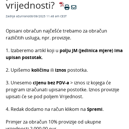
vrijednosti?
vrijednosti?
Masovno potvrđivanje predložaka računa
Zadnje ažurirano08/09/2025 11:48 am CEST
Razlika u cijeni kod izlaznih računa
Paušalni obrtnici
Opisani obračun najčešće trebamo za obračun
različitih usluga, npr. provizije.
Novi način izrade storno računa za predujam i
konačnog računa
1. Izaberemo artikl koji u
polju JM (jedinica mjere) ima
Knjižno odobrenje izlaznog računa
upisan postotak.
Storno izlaznog računa
2. Upišemo
količinu
ili
iznos
postotka.
Primjeri izlaznih računa
E-računi
3. Unesemo
cijenu bez PDV-a
> iznos iz kojega će
Gotovinski računi
program izračunati upisane postotke. Iznos provizije
upisati će se pod poljem Vrijednost.
Izlazni računi i zalihe
Načini plaćanja
4. Redak dodamo na račun klikom na
Spremi
.
Ispis i slanje
Primjer za obračun 10% provizije od ukupne
Pregledi i zbrojevi
vrijednosti 2.000,00 eur.