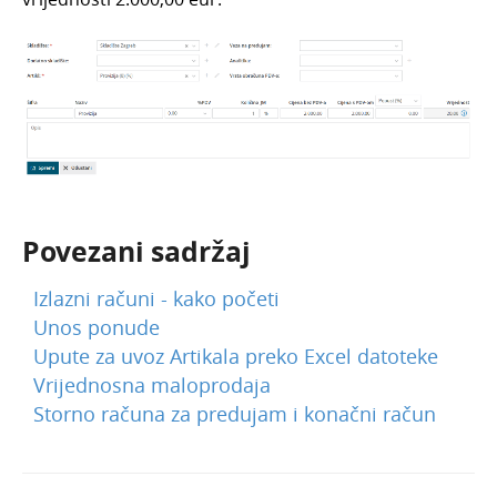
Knjiženje izlaznih računa
Masovne obrade
Ulazni računi
Službena putovanja
Ponude
Otvorene stavke
Povezani sadržaj
Obračun kamata
Zalihe
Izlazni računi - kako početi
Dnevni utržak
Unos ponude
Upute za uvoz Artikala preko Excel datoteke
Blagajna
Vrijednosna maloprodaja
Maloprodaja
Storno računa za predujam i konačni račun
Bankovni izvodi
Nalozi za plaćanje