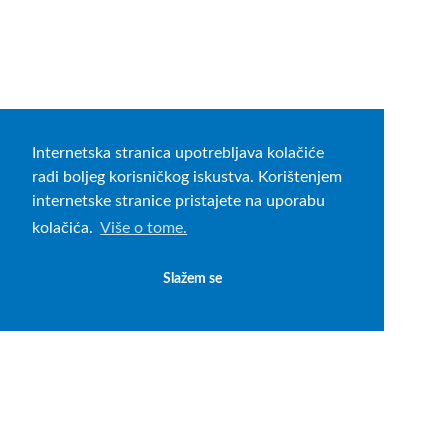
Internetska stranica upotrebljava kolačiće
radi boljeg korisničkog iskustva. Korištenjem
internetske stranice pristajete na uporabu
kolačića.
Više o tome.
Slažem se