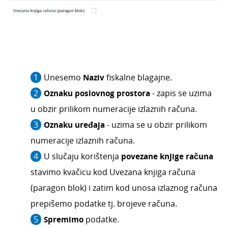
Zalihe
Dnevni utržak
Blagajna
Maloprodaja
Bankovni izvodi
Unesemo
Naziv
fiskalne blagajne.
Nalozi za plaćanje
Oznaku poslovnog prostora
- zapis se uzima
Mobilna aplikacija
u obzir prilikom numeracije izlaznih računa.
Pokazatelji
Oznaku uređaja
- uzima se u obzir prilikom
Izvještavanje o naplati
numeracije izlaznih računa.
U slučaju korištenja
povezane knjige računa
stavimo kvačicu kod Uvezana knjiga računa
(paragon blok) i zatim kod unosa izlaznog računa
prepišemo podatke tj. brojeve računa.
Spremimo
podatke.