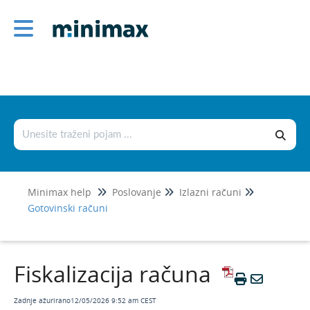
Poslovanje
Izlazni računi
Izlazni računi i euro
Osnovne mogućnosti
Primjeri izlaznih računa
E-računi
Minimax help
Poslovanje
Izlazni računi
Gotovinski računi
Gotovinski računi
Fiskalizacija računa
Kako mogu provjeriti je li gotovinski račun
fiskaliziran?
Fiskalizacija računa
Ispis kopija gotovinskih računa
Zadnje ažurirano12/05/2026 9:52 am CEST
Izlazni račun - povezivanje s blagajnom