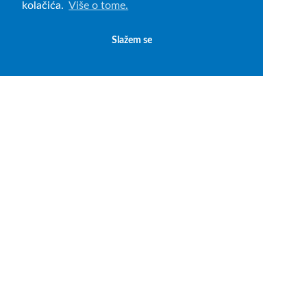
kolačića.
Više o tome.
Slažem se