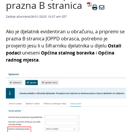
prazna B stranica
Evidencija radnog vremena
Zadnje ažurirano29/01/2025 10:07 am CET
Ako je djelatnik evidentiran u obračunu, a pripremi se
prazna B stranica JOPPD obrasca, potrebno je
provjeriti jesu li u šifrarniku djelatnika u dijelu
Ostali
podaci
uneseni
Općina stalnog boravka
i
Općina
radnog mjesta
.