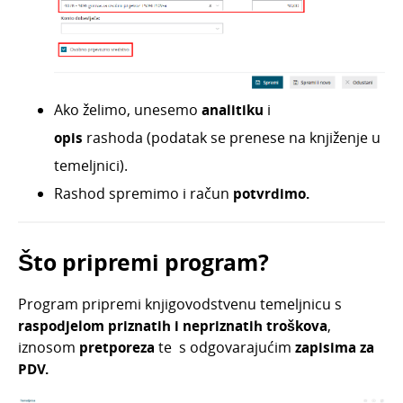
Iskazivanje prolazne stavke na ulaznom računu
Ulazni računi i zalihe
Ulazni računi i osnovna sredstva
Knjiženje ulaznih računa
Ako želimo, unesemo
analitiku
i
Pregledi i zbrojevi
opis
rashoda (podatak se prenese na knjiženje u
Česta pitanja
temeljnici).
Službena putovanja
Rashod spremimo i račun
potvrdimo.
Ponude
Otvorene stavke
Što pripremi program?
Obračun kamata
Zalihe
Program pripremi knjigovodstvenu temeljnicu s
raspodjelom priznatih i nepriznatih troškova
,
Dnevni utržak
iznosom
pretporeza
te s odgovarajućim
zapisima za
Blagajna
PDV.
Maloprodaja