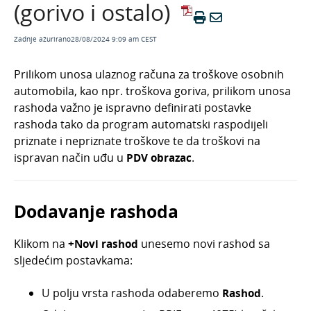
Ulazni račun za troškove osobnih automobila
(gorivo i ostalo)
(gorivo i ostalo)
Ulazni račun - troškovi reprezentacije
Zadnje ažurirano28/08/2024 9:09 am CEST
Ulazni račun za predujam
Prilikom unosa ulaznog računa za troškove osobnih
Ulazni konačni račun s uključenim predujmom
automobila, kao npr. troškova goriva, prilikom unosa
Storno ulaznog računa
rashoda važno je ispravno definirati postavke
Nabava osobnih automobila
rashoda tako da program automatski raspodijeli
priznate i nepriznate troškove te da troškovi na
Nabava osobnog automobila iz EU koja se
ispravan način uđu u
PDV obrazac
.
obračunava kao plaća u naravi
Ulazni račun - uvoz
Ulazni račun od špeditera
Dodavanje rashoda
Ulazni račun za uvoz dugotrajne materijalne
imovine
Klikom na
+Novi rashod
unesemo novi rashod sa
Ulazni račun za kamate leasinga
sljedećim postavkama:
Ulazni račun za razgraničenje troškova
U polju vrsta rashoda odaberemo
Rashod
.
Ulazni račun od obveznika po plaćenoj