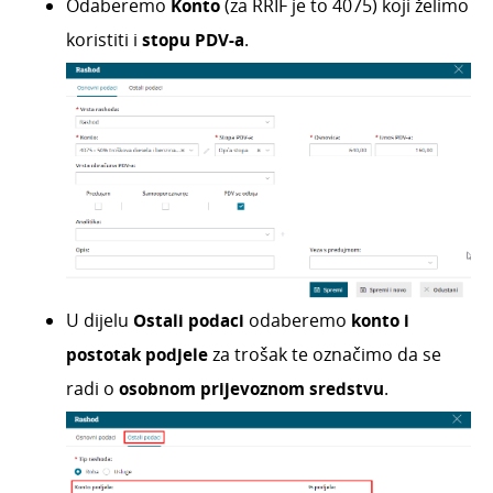
realizaciji (R2)
Odaberemo
Konto
(za RRIF je to 4075) koji želimo
Ulazni račun plaćen karticom
koristiti i
stopu PDV-a
.
Ulazni račun plaćen karticom - skupni račun
banke
Ulazni račun plaćen karticom - skupni račun
banke - plaćeno na rate
Ulazni račun plaćen karticom - PDV po
naplaćenim naknadama
Ulazni račun plaćen karticom na rate - PDV po
naplaćenoj naknadi
Ulazni računi od student servisa
U dijelu
Ostali podaci
odaberemo
konto i
Unos ulaznog računa za rate operativnog
leasinga
postotak podjele
za trošak te označimo da se
Mogu li ispraviti automatski pripremljenu
radi o
osobnom prijevoznom sredstvu
.
temeljnicu ili platni nalog?
Izravni prijenos (elektronska razmjena) računa
unutar Minimaxa