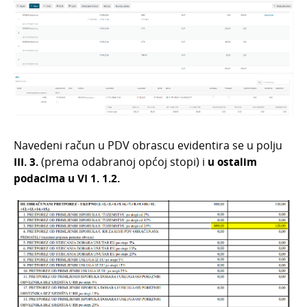
Bankovni izvodi
Nalozi za plaćanje
Mobilna aplikacija
Pokazatelji
Izvještavanje o naplati
Navedeni račun u PDV obrascu evidentira se u polju
III. 3.
(prema odabranoj općoj stopi)
i
u ostalim
podacima u VI 1. 1.2.