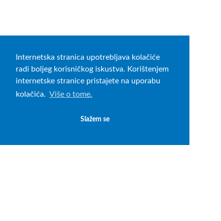
Internetska stranica upotrebljava kolačiće
radi boljeg korisničkog iskustva. Korištenjem
internetske stranice pristajete na uporabu
kolačića.
Više o tome.
Slažem se