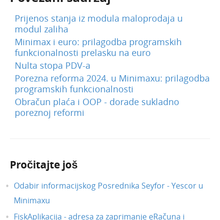
Siječanj 2024.
Prijenos stanja iz modula maloprodaja u
modul zaliha
Prosinac 2023.
Minimax i euro: prilagodba programskih
Studeni 2023.
funkcionalnosti prelasku na euro
Kolovoz 2023.
Nulta stopa PDV-a
Porezna reforma 2024. u Minimaxu: prilagodba
Veljača 2023.
programskih funkcionalnosti
Prosinac 2024.
Obračun plaća i OOP - dorade sukladno
Prosinac 2022.
poreznoj reformi
Listopad 2022.
Studeni 2024.
Rujan 2024.
Pročitajte još
Lipanj 2022.
Odabir informacijskog Posrednika Seyfor - Yescor u
Travanj 2022.
Minimaxu
Lipanj 2024.
FiskAplikacija - adresa za zaprimanje eRačuna i