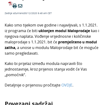
Veljača 2026.
Siječanj 2026.
Zadnje ažurirano30/12/2020 9:48 am CET
Studeni 2025.
Kako smo tijekom ove godine i najavljivali, s 1.1.2021.
Rujan 2025.
iz programa će biti
uklonjen
modul Maloprodaje
kao i
Kolovoz 2025.
njegova naplata. Vođenje vrijednosne i količinske
maloprodaje s 1.1.2021. bit će
premješteno u modul
Ožujak 2025
zaliha,
a unose u modulu Maloprodaje bit će moguće
Siječanj 2025.
samo pregledavati.
Kako instalirati novu verziju programa?
Kako bi prijelaz između modula napravili što
Opća Uredba o zaštiti osobnih podataka - GDPR
jednostavnije, kroz prijenos stanja vodit će Vas
Minimax i euro: prilagodba programskih
„pomoćnik“.
funkcionalnosti prelasku na euro
Porezna reforma 2024. u Minimaxu: prilagodba
Detaljnije o prijenosu pročitajte
OVDJE
.
programskih funkcionalnosti
Arhiva
Povezani sadržaj
Odjel za brze dorade - novost u Minimaxu