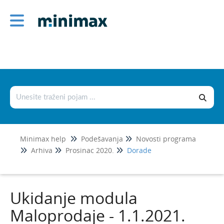
Podešavanja
Korisnici i njihova prava
Licence
Postavke organizacije
Postavke dokumenata
Šifrarnici
Minimax help
Podešavanja
Novosti programa
Uvoz i izvoz podataka
Arhiva
Prosinac 2020.
Dorade
Fiskalizacija 2.0
Novosti programa
Ukidanje modula
Srpanj 2026.
Maloprodaje - 1.1.2021.
Svibanj 2026.