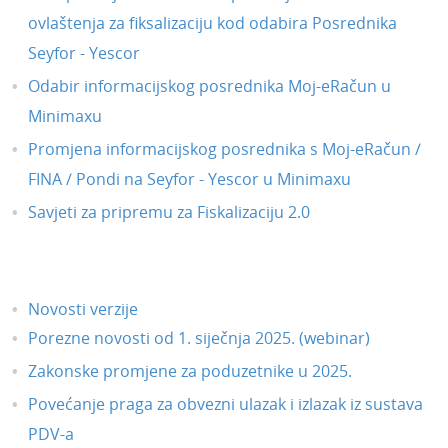
Travanj 2024.
ovlaštenja za fiksalizaciju kod odabira Posrednika
Siječanj 2022.
Seyfor - Yescor
Prosinac 2021.
Odabir informacijskog posrednika Moj-eRačun u
Studeni 2021.
Minimaxu
Listopad 2021.
Promjena informacijskog posrednika s Moj-eRačun /
Lipanj 2021.
FINA / Pondi na Seyfor - Yescor u Minimaxu
Svibanj 2021.
Savjeti za pripremu za Fiskalizaciju 2.0
Travanj 2021.
Ožujak 2021.
Veljača 2021.
Novosti verzije
Siječanj 2021.
Porezne novosti od 1. siječnja 2025. (webinar)
Prosinac 2020.
Zakonske promjene za poduzetnike u 2025.
Dorade
Povećanje praga za obvezni ulazak i izlazak iz sustava
PDV-a
Ukidanje modula Maloprodaje - 1.1.2021.