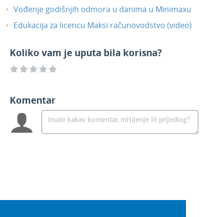
Mogućnost plaćanja licence na godišnjoj
Vođenje godišnjih odmora u danima u Minimaxu
razini
Edukacija za licencu Maksi računovodstvo (video)
Licence - promjena sadržaja licence Mini
poslovanje
Koliko vam je uputa bila korisna?
Paušalni obrtnici - novi PO-SD obrazac za
2020. godinu
Knjiženje izlaznih računa i utržaka -
priprema prometa izdavanja iz
Komentar
vrijednosnog skladišta
Porez na potrošnju - prijenos podataka iz
novog modula utrška
Brexit 1.1.2021. - Ujedinjeno Kraljevstvo
kao treće zemlje
Izlazni e-računi - dopuna xml sheme
Primljeni e-računi - mogućnost
istovremene obrade više e-računa
Studeni 2020.