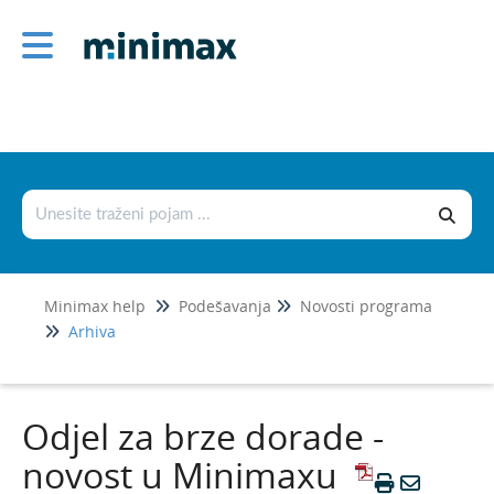
Podešavanja
Korisnici i njihova prava
Licence
Postavke organizacije
Postavke dokumenata
Šifrarnici
Minimax help
Podešavanja
Novosti programa
Uvoz i izvoz podataka
Arhiva
Fiskalizacija 2.0
Novosti programa
Odjel za brze dorade -
Srpanj 2026.
novost u Minimaxu
Svibanj 2026.