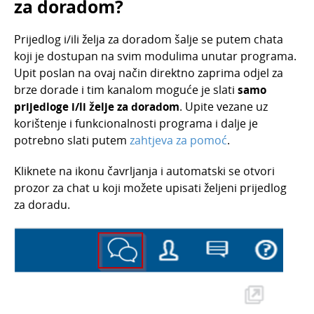
za doradom?
Siječanj 2024.
Prijedlog i/ili želja za doradom šalje se putem chata
Prosinac 2023.
koji je dostupan na svim modulima unutar programa.
Studeni 2023.
Upit poslan na ovaj način direktno zaprima odjel za
Kolovoz 2023.
brze dorade i tim kanalom moguće je slati
samo
prijedloge i/li želje za doradom
. Upite vezane uz
Veljača 2023.
korištenje i funkcionalnosti programa i dalje je
Prosinac 2024.
potrebno slati putem
zahtjeva za pomoć
.
Prosinac 2022.
Kliknete na ikonu čavrljanja i automatski se otvori
Listopad 2022.
prozor za chat u koji možete upisati željeni prijedlog
Studeni 2024.
za doradu.
Rujan 2024.
Lipanj 2022.
Travanj 2022.
Lipanj 2024.