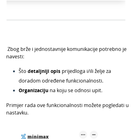
Travanj 2024.
Siječanj 2022.
Prosinac 2021.
Studeni 2021.
Listopad 2021.
Zbog brže i jednostavnije komunikacije potrebno je
Lipanj 2021.
navesti:
Svibanj 2021.
Što
detaljniji opis
prijedloga i/ili želje za
Travanj 2021.
doradom određene funkcionalnosti.
Ožujak 2021.
Organizaciju
na koju se odnosi upit.
Veljača 2021.
Siječanj 2021.
Primjer rada ove funkcionalnosti možete pogledati u
nastavku.
Prosinac 2020.
Studeni 2020.
Listopad 2020.