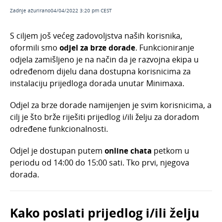
Veljača 2026.
Zadnje ažurirano04/04/2022 3:20 pm CEST
Siječanj 2026.
S ciljem još većeg zadovoljstva naših korisnika,
Studeni 2025.
oformili smo
odjel za brze dorade
. Funkcioniranje
Rujan 2025.
odjela zamišljeno je na način da je razvojna ekipa u
određenom dijelu dana dostupna korisnicima za
Kolovoz 2025.
instalaciju prijedloga dorada unutar Minimaxa.
Ožujak 2025
Odjel za brze dorade namijenjen je svim korisnicima, a
Siječanj 2025.
cilj je što brže riješiti prijedlog i/ili želju za doradom
Kako instalirati novu verziju programa?
određene funkcionalnosti.
Opća Uredba o zaštiti osobnih podataka - GDPR
Odjel je dostupan putem
online chata
petkom u
Minimax i euro: prilagodba programskih
periodu od 14:00 do 15:00 sati. Tko prvi, njegova
funkcionalnosti prelasku na euro
dorada.
Porezna reforma 2024. u Minimaxu: prilagodba
programskih funkcionalnosti
Arhiva
Kako poslati prijedlog i/ili želju
Odjel za brze dorade - novost u Minimaxu