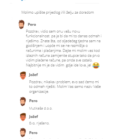
Rujan 2020.
Srpanj 2020.
Svibanj 2020.
Veljača 2020.
Prosinac 2019.
Rujan 2019.
Povratna naknada na izlaznim računima
Baza znanja