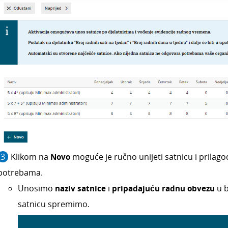
Klikom na
Novo
moguće je ručno unijeti satnicu i prilagod
potrebama.
Unosimo
naziv satnice
i
pripadajuću radnu obvezu
u b
satnicu spremimo.