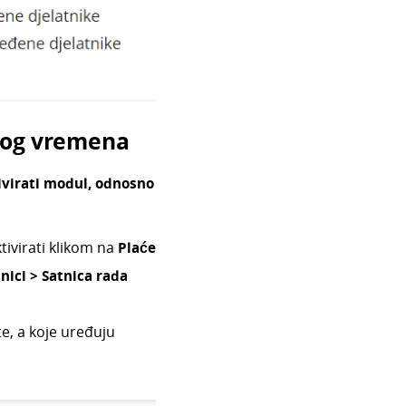
dnog vremena
ivirati modul, odnosno
ivirati klikom na
Plaće
tnici > Satnica rada
te, a koje uređuju