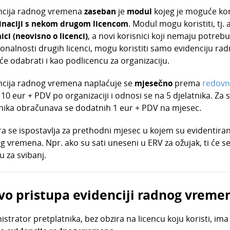
ncija radnog vremena
zaseban
je
modul
kojeg je moguće kor
naciji s nekom drugom licencom
. Modul mogu koristiti, tj. 
ici (neovisno o licenci)
, a novi korisnici koji nemaju potrebu 
ionalnosti drugih licenci, mogu koristiti samo evidenciju r
e odabrati i kao podlicencu za organizaciju.
ncija radnog vremena naplaćuje se
mjesečno
prema
redovn
 10 eur + PDV po organizaciji i odnosi se na 5 djelatnika. Za
tnika obračunava se dodatnih 1 eur + PDV na mjesec.
a se ispostavlja za prethodni mjesec u kojem su evidentirani 
 vremena. Npr. ako su sati uneseni u ERV za ožujak, ti će se
 za svibanj.
vo pristupa evidenciji radnog vreme
strator pretplatnika, bez obzira na licencu koju koristi, im