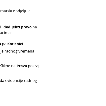
matski dodjeljuje i
ili dodijeliti pravo
na
racima:
a
pa
Korisnici
.
ncije radnog vremena
 Klikne na
Prava
pokraj
leda evidencije radnog