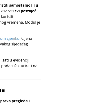
istiti
samostalno ili u
aktivirati
svi postojeći
koristiti
adnog vremena. Modul je
om cjeniku
. Cijena
 svakog sljedećeg
sati u evidenciji
 podaci fakturirati na
na
a
pravo pregleda i