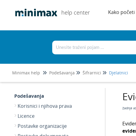
help center
Kako početi
Minimax help
Podešavanja
Šifrarnici
Djelatnici
Ev
Podešavanja
Korisnici i njihova prava
Zadnje a
Licence
Evide
Postavke organizacije
evide