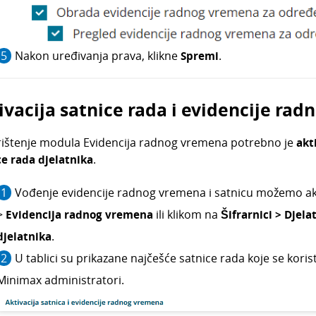
Nakon uređivanja prava, klikne
Spremi
.
ivacija satnice rada i evidencije ra
rištenje modula Evidencija radnog vremena potrebno je
akt
ce rada djelatnika
.
Vođenje evidencije radnog vremena i satnicu možemo akt
>
Evidencija radnog vremena
ili klikom na
Šifrarnici > Djela
djelatnika
.
U tablici su prikazane najčešće satnice rada koje se koris
Minimax administratori.