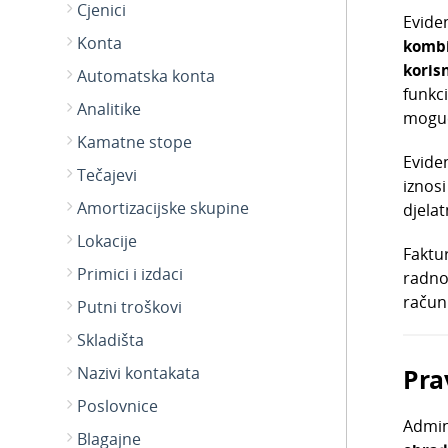
Cjenici
Evide
Konta
kombi
korisn
Automatska konta
funkc
Analitike
moguć
Kamatne stope
Evide
Tečajevi
iznosi
Amortizacijske skupine
djela
Lokacije
Faktur
Primici i izdaci
radnog
računu
Putni troškovi
Skladišta
Pra
Nazivi kontakata
Poslovnice
Admini
Blagajne