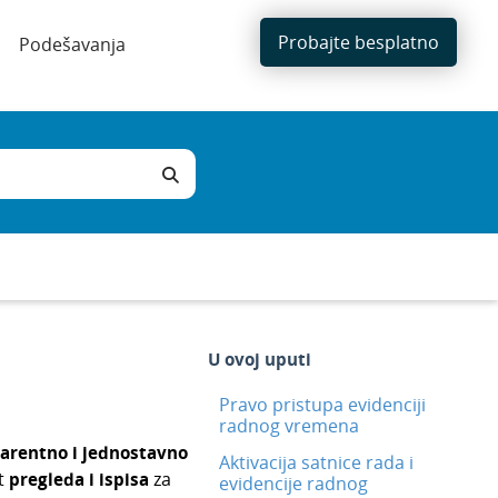
Probajte besplatno
Podešavanja
U ovoj uputi
Pravo pristupa evidenciji
radnog vremena
arentno i jednostavno
Aktivacija satnice rada i
t
pregleda i ispisa
za
evidencije radnog