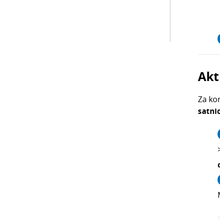
Akt
Za ko
satni