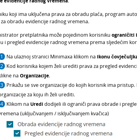
e evidencije radnog vremena
.
niku koji ima uključena prava za obradu plaća, program auto
 za obradu evidencije radnog vremena.
istrator pretplatnika može pojedinom korisniku
ograničiti 
u i pregled evidencije radnog vremena
prema sljedećim ko
Na ulaznoj stranici Minimaxa klikom na
ikonu čovječuljk
Kod korisnika kojem želi urediti prava za pregled evide
klikne na
Organizacije
.
Prikažu se sve organizacije do kojih korisnik ima pristup.
organizacije za koju ih želi urediti.
Klikom na
Uredi
dodijeli ili ograniči prava obrade i preg
vremena (uključivanjem / isključivanjem kvačica)