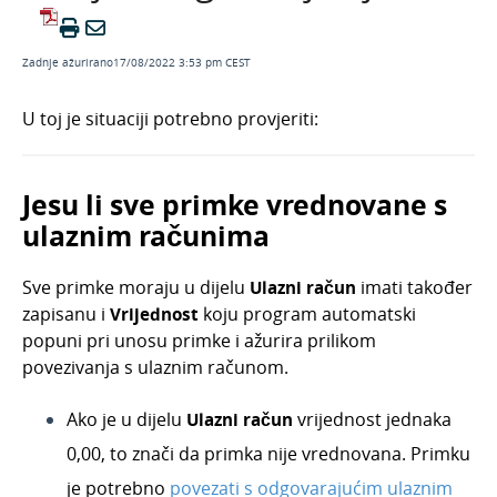
Primjeri
Vođenje proizvodnje
Zadnje ažurirano17/08/2022 3:53 pm CEST
Knjiženje
U toj je situaciji potrebno provjeriti:
Knjiženje u zalihama
Kako da pravilno zaključim godinu na zalihama?
Stanje zaliha ne slaže se sa stanjem u glavnoj
Jesu li sve primke vrednovane s
knjizi
ulaznim računima
Ispis i slanje
Pregledi i alati
Sve primke moraju u dijelu
Ulazni račun
imati također
zapisanu i
Vrijednost
koju program automatski
Uvozi podataka u zalihama
popuni pri unosu primke i ažurira prilikom
Intrastat
povezivanja s ulaznim računom.
Radni nalozi
Ako je u dijelu
Ulazni račun
vrijednost jednaka
Primljene narudžbe
0,00, to znači da primka nije vrednovana. Primku
Izdane narudžbe
je potrebno
povezati s odgovarajućim ulaznim