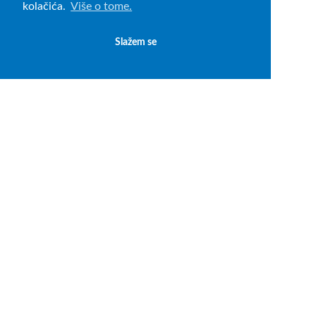
kolačića.
Više o tome.
Slažem se