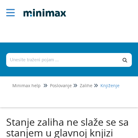
Poslovanje
Izlazni računi
Ulazni računi
Službena putovanja
Ponude
Otvorene stavke
Minimax help
Poslovanje
Zalihe
Knjiženje
Obračun kamata
Zalihe
Početak rada sa zalihama
Stanje zaliha ne slaže se sa
Zalihe i euro
stanjem u glavnoj knjizi
Osnovne mogućnosti