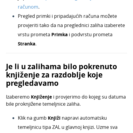
Dnevni utržak
računom
.
Blagajna
Pregled primki i pripadajućih računa možete
Maloprodaja
provjeriti tako da na preglednici zaliha izaberete
Bankovni izvodi
vrstu prometa
Primka
i podvrstu prometa
Nalozi za plaćanje
Stranka
.
Mobilna aplikacija
Pokazatelji
Je li u zalihama bilo pokrenuto
Izvještavanje o naplati
knjiženje za razdoblje koje
pregledavamo
Izaberemo
Knjiženje
i provjerimo do kojeg su datuma
bile proknjižene temeljnice zaliha.
Klik na gumb
Knjiži
napravi automatsku
temeljnicu tipa ZAL u glavnoj knjizi. Uzme sva