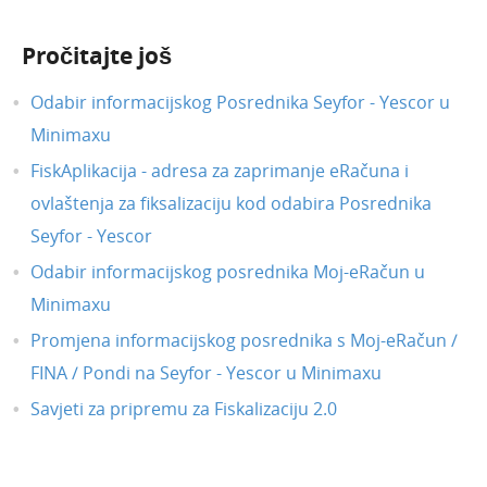
Ispravci
Pročitajte još
Travanj 2021.
Ožujak 2021.
Odabir informacijskog Posrednika Seyfor - Yescor u
Veljača 2021.
Minimaxu
Siječanj 2021.
FiskAplikacija - adresa za zaprimanje eRačuna i
Prosinac 2020.
ovlaštenja za fiksalizaciju kod odabira Posrednika
Studeni 2020.
Seyfor - Yescor
Listopad 2020.
Odabir informacijskog posrednika Moj-eRačun u
Minimaxu
Rujan 2020.
Promjena informacijskog posrednika s Moj-eRačun /
Srpanj 2020.
FINA / Pondi na Seyfor - Yescor u Minimaxu
Svibanj 2020.
Savjeti za pripremu za Fiskalizaciju 2.0
Veljača 2020.
Prosinac 2019.