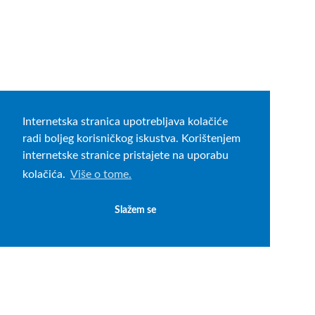
Internetska stranica upotrebljava kolačiće
radi boljeg korisničkog iskustva. Korištenjem
internetske stranice pristajete na uporabu
kolačića.
Više o tome.
Slažem se