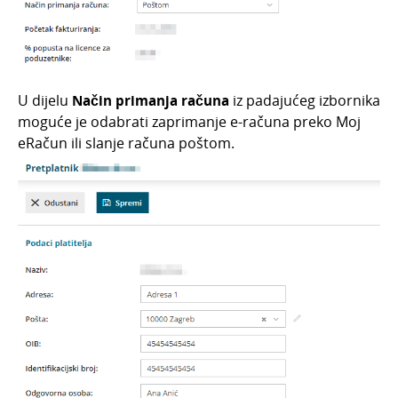
Travanj 2024.
Siječanj 2022.
Prosinac 2021.
Studeni 2021.
U dijelu
N
ačin primanja računa
iz padajućeg izbornika
moguće je odabrati zaprimanje e-računa preko Moj
Listopad 2021.
eRačun ili slanje računa poštom.
Lipanj 2021.
Svibanj 2021.
Dorade
Porez na potrošnju na izlaznim računima
Plaće - odvojene neoporezive vrste isplate
Nazivi stranica / modula u tabovima
Rekapitulacija izlaznih računa - ispis za
određeno razdoblje
Prodaja u maloprodaji iz zaliha
veleprodaje - dodatno skladište