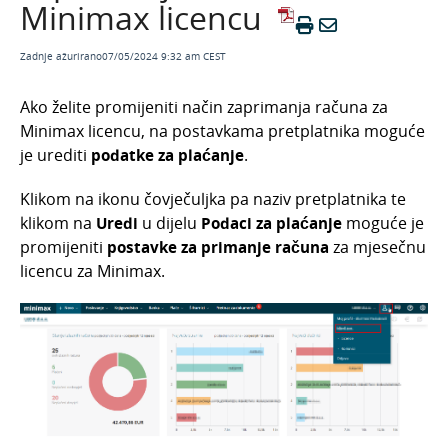
Minimax licencu
Veljača 2026.
Siječanj 2026.
Zadnje ažurirano07/05/2024 9:32 am CEST
Studeni 2025.
Ako želite promijeniti način zaprimanja računa za
Rujan 2025.
Minimax licencu, na postavkama pretplatnika moguće
Kolovoz 2025.
je urediti
podatke za plaćanje
.
Ožujak 2025
Klikom na ikonu čovječuljka pa naziv pretplatnika te
Siječanj 2025.
klikom na
Uredi
u dijelu
Podaci za plaćanje
moguće je
promijeniti
postavke za primanje računa
za mjesečnu
Kako instalirati novu verziju programa?
licencu za Minimax.
Opća Uredba o zaštiti osobnih podataka - GDPR
Minimax i euro: prilagodba programskih
funkcionalnosti prelasku na euro
Porezna reforma 2024. u Minimaxu: prilagodba
programskih funkcionalnosti
Arhiva
Odjel za brze dorade - novost u Minimaxu