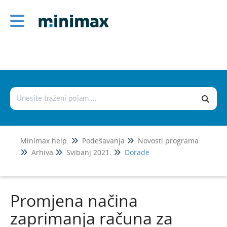
Podešavanja
Korisnici i njihova prava
Licence
Postavke organizacije
Postavke dokumenata
Šifrarnici
Minimax help
Podešavanja
Novosti programa
Uvoz i izvoz podataka
Arhiva
Svibanj 2021.
Dorade
Fiskalizacija 2.0
Novosti programa
Promjena načina
Srpanj 2026.
zaprimanja računa za
Svibanj 2026.