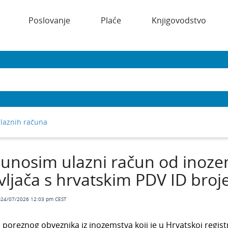
Poslovanje
Plaće
Knjigovodstvo
ulaznih računa
 unosim ulazni račun od inoz
ljača s hrvatskim PDV ID bro
o24/07/2026 12:03 pm CEST
 poreznog obveznika iz inozemstva koji je u Hrvatskoj regis