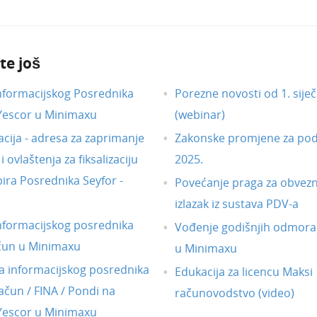
te još
nformacijskog Posrednika
Porezne novosti od 1. siječ
 Yescor u Minimaxu
(webinar)
acija - adresa za zaprimanje
Zakonske promjene za pod
 ovlaštenja za fiksalizaciju
2025.
ira Posrednika Seyfor -
Povećanje praga za obvezni
izlazak iz sustava PDV-a
nformacijskog posrednika
Vođenje godišnjih odmora
čun u Minimaxu
u Minimaxu
 informacijskog posrednika
Edukacija za licencu Maksi
ačun / FINA / Pondi na
računovodstvo (video)
 Yescor u Minimaxu