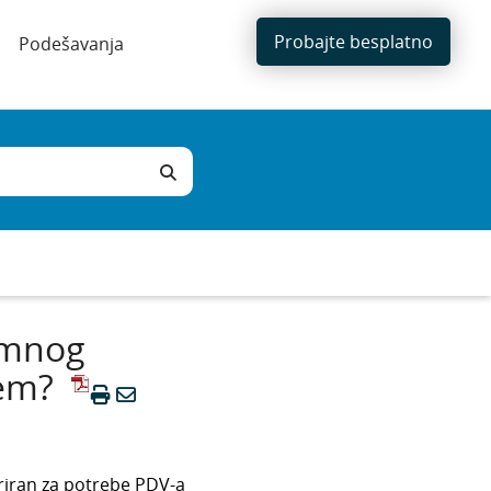
Probajte besplatno
Podešavanja
emnog
jem?
triran za potrebe PDV-a