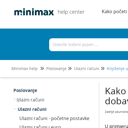
help center
Kako početi
Minimax help
Poslovanje
Ulazni računi
Knjiženje 
Kako
Poslovanje
dobav
Izlazni računi
Ulazni računi
Zadnje ažuriran
Ulazni računi - početne postavke
U primjeru
Ulazni računi i euro