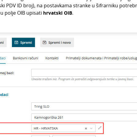
ski PDV ID broj), na postavkama stranke u šifrarniku potreb
i u polje OIB upisati
hrvatski OIB
.