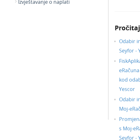
Izvještavanje o naplati
Pročitaj
Odabir i
Seyfor -
FiskAplik
eRačuna i
kod odab
Yescor
Odabir i
Moj-eRa
Promjena
s Moj-eR
Seyfor -