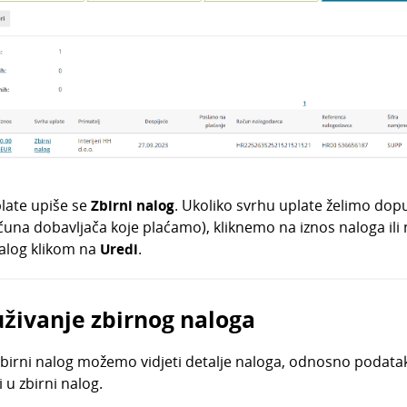
late upiše se
Zbirni nalog
. Ukoliko svrhu uplate želimo dopu
čuna dobavljača koje plaćamo), kliknemo na iznos naloga ili 
alog klikom na
Uredi
.
živanje zbirnog naloga
birni nalog možemo vidjeti detalje naloga, odnosno podatak 
 u zbirni nalog.