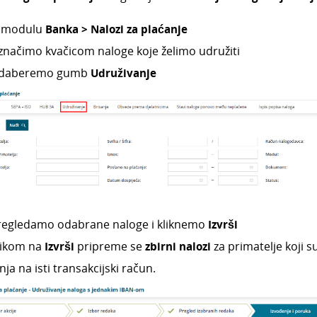
 modulu
Banka >
Nalozi za plaćanje
značimo kvačicom naloge koje želimo udružiti
daberemo gumb
Udruživanje
regledamo odabrane naloge i kliknemo
Izvrši
likom na
Izvrši
pripreme se
zbirni nalozi
za primatelje koji su 
nja na isti transakcijski račun.