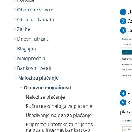
Ponude
Otvorene stavke
U
Obračun kamata
O
Zalihe
O
Dnevni utržak
Blagajna
Maloprodaja
Bankovni izvodi
Nalozi za plaćanje
Osnovne mogućnosti
P
Nalozi za plaćanje
K
Ručni unos naloga za plaćanje
plaća
Uređivanje naloga za plaćanje
Priprema datoteke za prijenos
naloga u Internet bankarstvo