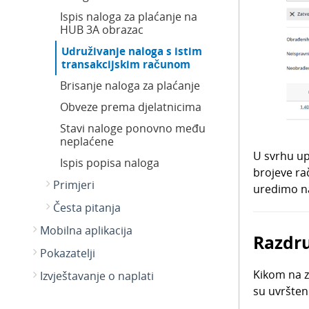
Ispis naloga za plaćanje na
HUB 3A obrazac
Udruživanje naloga s istim
transakcijskim računom
Brisanje naloga za plaćanje
Obveze prema djelatnicima
Stavi naloge ponovno među
neplaćene
U svrhu up
Ispis popisa naloga
brojeve ra
Primjeri
uredimo n
Česta pitanja
Mobilna aplikacija
Razdru
Pokazatelji
Kikom na z
Izvještavanje o naplati
su uvršteni