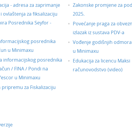
acija - adresa za zaprimanje
Zakonske promjene za pod
 ovlaštenja za fiksalizaciju
2025.
ira Posrednika Seyfor -
Povećanje praga za obvezni
izlazak iz sustava PDV-a
nformacijskog posrednika
Vođenje godišnjih odmora
čun u Minimaxu
u Minimaxu
 informacijskog posrednika
Edukacija za licencu Maksi
ačun / FINA / Pondi na
računovodstvo (video)
 Yescor u Minimaxu
a pripremu za Fiskalizaciju
erzije