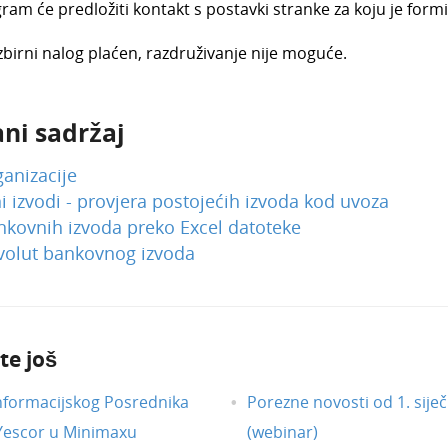
ram će predložiti kontakt s postavki stranke za koju je formi
 zbirni nalog plaćen, razdruživanje nije moguće.
ni sadržaj
anizacije
 izvodi - provjera postojećih izvoda kod uvoza
kovnih izvoda preko Excel datoteke
volut bankovnog izvoda
te još
nformacijskog Posrednika
Porezne novosti od 1. siječ
 Yescor u Minimaxu
(webinar)