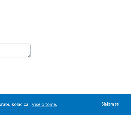
porabu kolačića.
Više o tome.
Slažem se