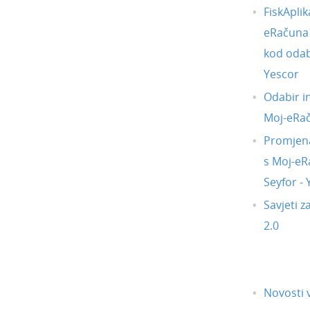
FiskAplik
eRačuna i
kod odab
Yescor
Odabir i
Moj-eRa
Promjena
s Moj-eR
Seyfor -
Savjeti z
2.0
Novosti v