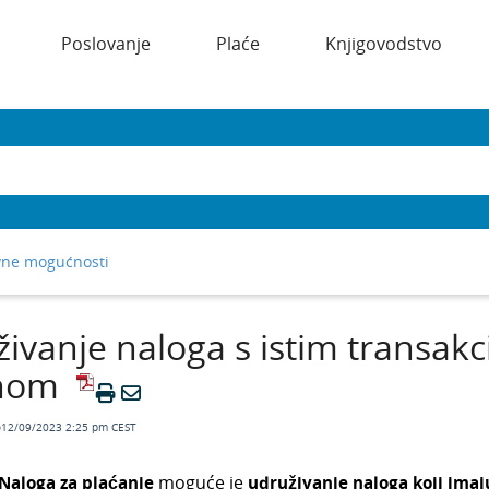
Poslovanje
Plaće
Knjigovodstvo
ne mogućnosti
ivanje naloga s istim transakc
nom
o12/09/2023 2:25 pm CEST
Naloga za plaćanje
moguće je
udruživanje naloga koji imaju