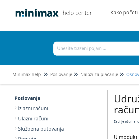
help center
Kako početi
Minimax help
Poslovanje
Nalozi za plaćanje
Osnov
Udruž
Poslovanje
raču
Izlazni računi
Ulazni računi
Zadnje ažuriran
Službena putovanja
U modulu