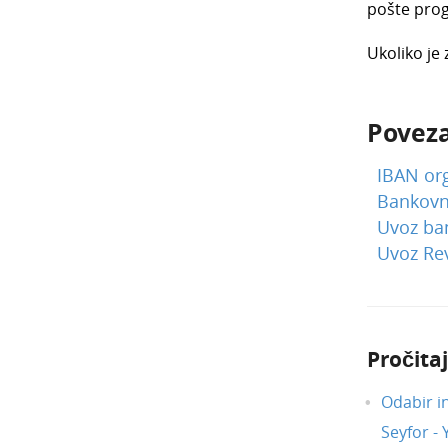
pošte prog
Ukoliko je
Poveza
IBAN org
Bankovni
Uvoz ban
Uvoz Re
Pročitaj
Odabir i
Seyfor -