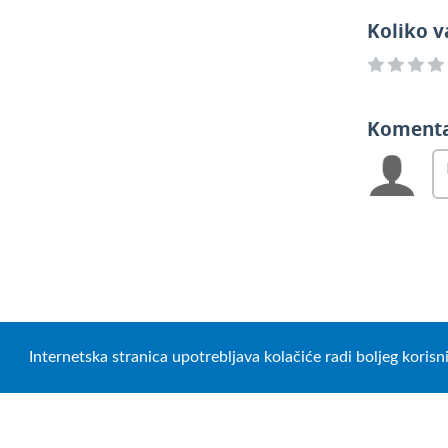
Koliko v
Koment
Internetska stranica upotrebljava kolačiće radi boljeg koris