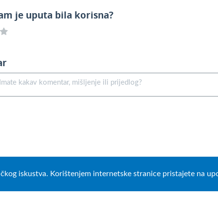
am je uputa bila korisna?
ar
ničkog iskustva. Korištenjem internetske stranice pristajete na u