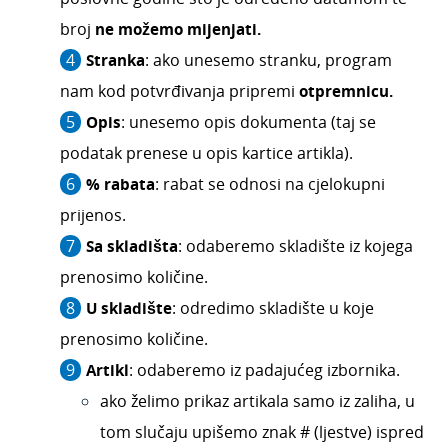
Razduženje zaliha iz izlaznog računa na temelju
normativa artikla
broj
ne možemo mijenjati.
Numeriranje prometa za maloprodajna
Stranka
: ako unesemo stranku, program
skladišta
nam kod potvrđivanja pripremi
otpremnicu.
Razduženje po normativu na međuskladšnici
Opis
: unesemo opis dokumenta (taj se
kod izdavanja sa skladišta
podatak prenese u opis kartice artikla).
Vrijednosna maloprodaja
% rabata
: rabat se odnosi na cjelokupni
Prijenos stanja iz modula maloprodaja u modul
zaliha
prijenos.
Primjeri
Sa skladišta
: odaberemo skladište iz kojega
Vođenje proizvodnje
prenosimo količine.
Knjiženje
U skladište
: odredimo skladište u koje
Ispis i slanje
prenosimo količine.
Pregledi i alati
Artikl
: odaberemo iz padajućeg izbornika.
ako želimo prikaz artikala samo iz zaliha, u
Uvozi podataka u zalihama
tom slučaju upišemo znak # (ljestve) ispred
Intrastat