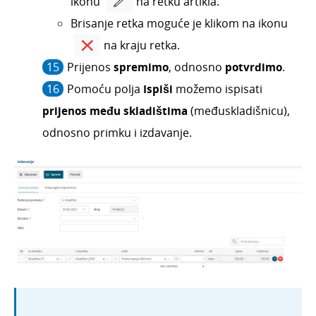
ikonu
na retku artikla.
Brisanje retka moguće je klikom na ikonu
na kraju retka.
Prijenos
spremimo
, odnosno
potvrdimo
.
Pomoću polja
Ispiši
možemo ispisati
prijenos među skladištima
(međuskladišnicu),
odnosno primku i izdavanje.