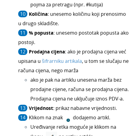
pojma za pretragu (npr. #kutija)
Radni nalozi
Količina
: unesemo količinu koji prenosimo
Primljene narudžbe
u drugo skladište.
Izdane narudžbe
% popusta
: unesemo postotak popusta ako
Dnevni utržak
postoji.
Blagajna
Prodajna cijena
: ako je prodajna cijena već
Maloprodaja
upisana u
šifrarniku artikala
, u tom se slučaju ne
Bankovni izvodi
računa cijena, nego marža
Nalozi za plaćanje
ako je pak na artiklu unesena marža bez
Mobilna aplikacija
prodajne cijene, računa se prodajna cijena.
Pokazatelji
Prodajna cijena ne uključuje iznos PDV-a.
Izvještavanje o naplati
Vrijednost
: prikaz nabavne vrijednosti.
Klikom na znak
dodajemo artikl.
Uređivanje retka moguće je klikom na