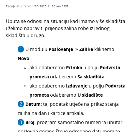
Unos nove primke
Zadnje ažurirano14/10/2025 11:26 am CEST
Unos novog izdavanja
Uputa se odnosi na situaciju kad imamo više skladišta
Izdana e-otpremnica
i želimo napraviti prijenos zaliha robe iz jednog
Primljena e-otpremnica
skladišta u drugo.
Prijenos među skladištima - međuskladišnica
U modulu
Poslovanje > Zalihe
kliknemo
Inventura zaliha
Novo
Kako u zalihama napraviti otpis?
ako odaberemo
Primka
u polju
Podvrsta
Vođenje zaliha po serijama (serijski brojevi)
prometa
odaberemo
Sa
skladišta
Vrednovanje zaliha
ako odaberemo
Izdavanje
u polju
Podvrsta
Unos normativa
prometa
odaberemo
U skladište
Prekid obrade zaliha
Datum
: taj podatak utječe na prikaz stanja
Kod unosa primke ne mogu naći artikl koji sam
unio u šifrarnik
zaliha na dan i kartice artikala.
Automatsko razduženje zaliha na osnovu
Broj
: program samostalno numerira unutar
izlaznog računa
poslovne godine što je određeno datumom te