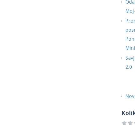
Oda
Moj
Pro
posr
Pond
Min
Savj
2.0
Novo
Koli