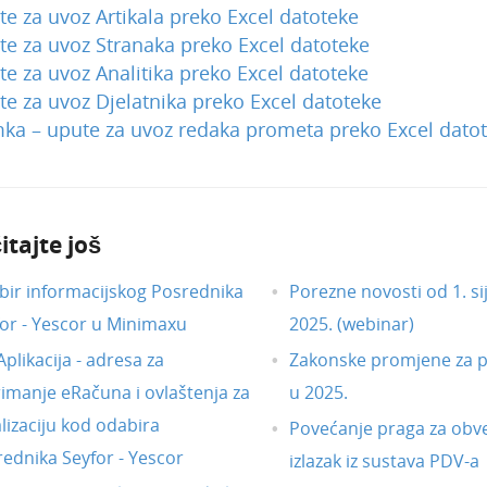
e za uvoz Artikala preko Excel datoteke
e za uvoz Stranaka preko Excel datoteke
e za uvoz Analitika preko Excel datoteke
e za uvoz Djelatnika preko Excel datoteke
mka – upute za uvoz redaka prometa preko Excel dato
itajte još
bir informacijskog Posrednika
Porezne novosti od 1. si
or - Yescor u Minimaxu
2025. (webinar)
Aplikacija - adresa za
Zakonske promjene za 
imanje eRačuna i ovlaštenja za
u 2025.
alizaciju kod odabira
Povećanje praga za obve
ednika Seyfor - Yescor
izlazak iz sustava PDV-a