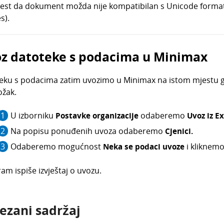
jest da dokument možda nije kompatibilan s Unicode forma
s).
z datoteke s podacima u Minimax
eku s podacima zatim uvozimo u Minimax na istom mjestu g
ožak.
U izborniku
Postavke organizacije
odaberemo
Uvoz iz E
Na popisu ponuđenih uvoza odaberemo
Cjenici
.
Odaberemo mogućnost
Neka se podaci uvoze
i kliknem
am ispiše izvještaj o uvozu.
ezani sadržaj