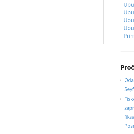
Uput
Uput
Uput
Uput
Pri
Proč
Oda
Seyf
Fisk
zapr
fiks
Posr