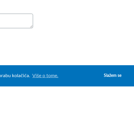
porabu kolačića.
Više o tome.
Slažem se