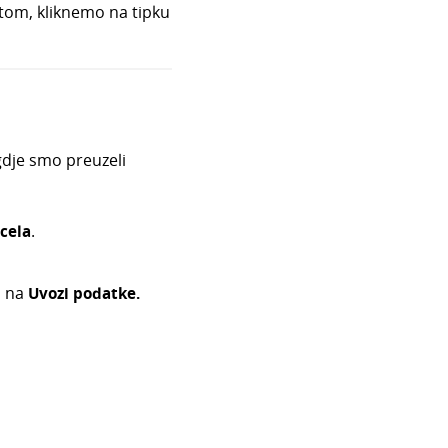
tom, kliknemo na tipku
dje smo preuzeli
xcela
.
o na
Uvozi podatke.