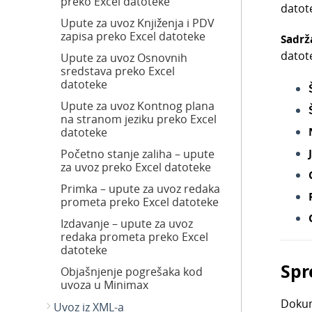
preko Excel datoteke
datot
Upute za uvoz Knjiženja i PDV
zapisa preko Excel datoteke
Sadrž
datote
Upute za uvoz Osnovnih
sredstava preko Excel
datoteke
Upute za uvoz Kontnog plana
na stranom jeziku preko Excel
datoteke
Početno stanje zaliha – upute
za uvoz preko Excel datoteke
Primka – upute za uvoz redaka
prometa preko Excel datoteke
Izdavanje – upute za uvoz
redaka prometa preko Excel
datoteke
Spr
Objašnjenje pogrešaka kod
uvoza u Minimax
Dokum
Uvoz iz XML-a