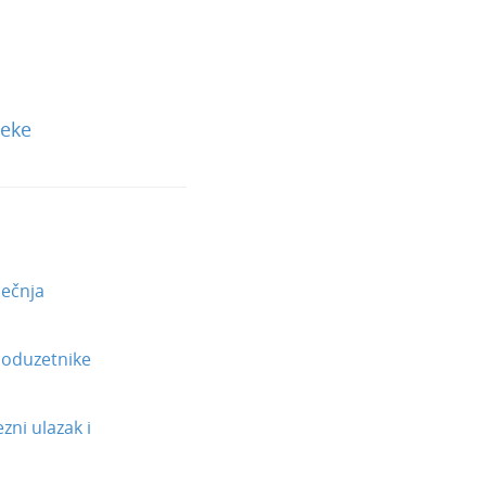
teke
ječnja
poduzetnike
zni ulazak i