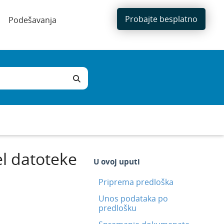
Probajte besplatno
Podešavanja
l datoteke
U ovoj uputi
Priprema predloška
Unos podataka po
predlošku