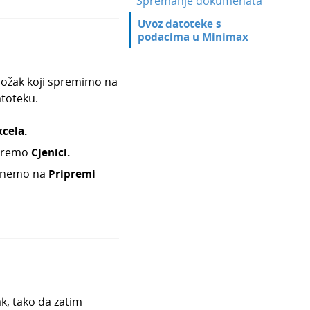
Spremanje dokumenata
Uvoz datoteke s
podacima u Minimax
ložak koji spremimo na
toteku.
xcela
.
beremo
Cjenici
.
iknemo na
Pripremi
k, tako da zatim