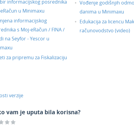
bir informacijskog posrednika
Vođenje godišnjih odmo
-eRačun u Minimaxu
danima u Minimaxu
mjena informacijskog
Edukacija za licencu Mak
ednika s Moj-eRačun / FINA /
računovodstvo (video)
i na Seyfor - Yescor u
imaxu
eti za pripremu za Fiskalizaciju
sti verzije
ko vam je uputa bila korisna?