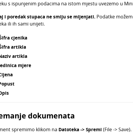
eku s ispunjenim podacima na istom mjestu uvezemo u Min
aj i poredak stupaca ne smiju se mijenjati.
Podatke možemo 
ka ili ih sami unijeti.
Šifra cjenika
Šifra artikla
Naziv artikla
Jedinica mjere
Cijena
Popust
Opis
emanje dokumenata
ent spremimo klikom na
Datoteka -> Spremi
(File -> Save)