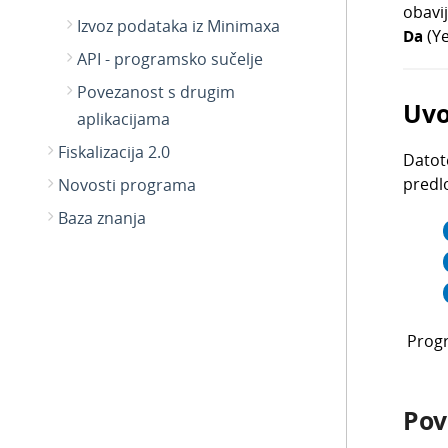
obavi
Izvoz podataka iz Minimaxa
D
a
(Ye
API - programsko sučelje
Povezanost s drugim
Uvo
aplikacijama
Fiskalizacija 2.0
Datot
predl
Novosti programa
Baza znanja
Progr
Pov