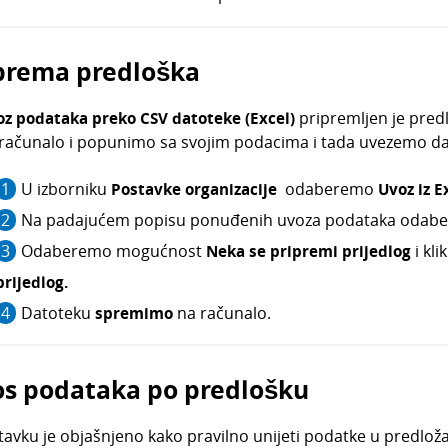
prema predloška
oz podataka preko CSV datoteke (Excel)
pripremljen je pred
 računalo i popunimo sa svojim podacima i tada uvezemo da
U izborniku
Postavke
organizacije
odaberemo
Uvoz iz E
Na padajućem popisu ponuđenih uvoza podataka oda
Odaberemo mogućnost
Neka se pripremi prijedlog
i kl
prijedlog.
Datoteku
spremimo
na računalo.
s podataka po predlošku
tavku je objašnjeno kako pravilno unijeti podatke u predloža