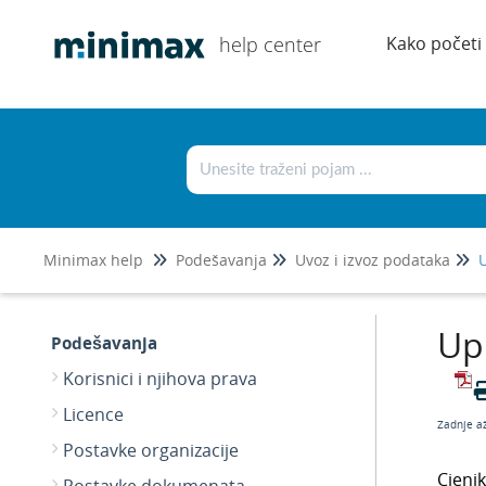
help center
Kako početi
Minimax help
Podešavanja
Uvoz i izvoz podataka
U
Up
Podešavanja
Korisnici i njihova prava
Licence
Zadnje a
Postavke organizacije
Cjeni