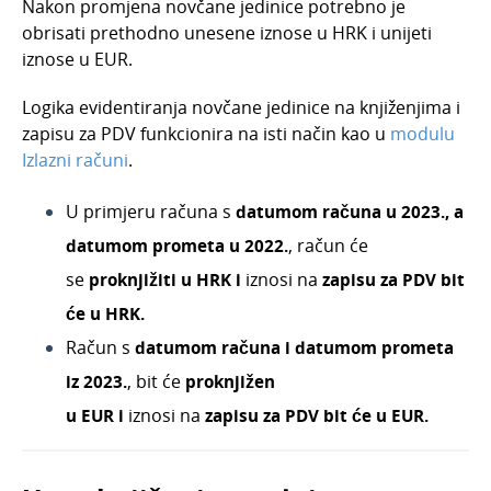
Nakon promjena novčane jedinice potrebno je
obrisati prethodno unesene iznose u HRK i unijeti
iznose u EUR.
Logika evidentiranja novčane jedinice na knjiženjima i
zapisu za PDV funkcionira na isti način kao u
modulu
Izlazni računi
.
U primjeru računa s
datumom računa u 2023., a
datumom prometa u 2022.
, račun će
se
proknjižiti u
HRK i
iznosi na
zapisu za PDV bit
će u HRK.
Račun s
datumom računa i datumom prometa
iz 2023.
, bit će
proknjižen
u
EUR
i
iznosi
na
zapisu za PDV bit će u EUR.