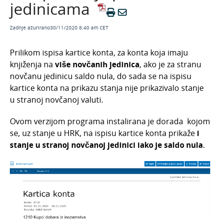
jedinicama
Veljača 2026.
Siječanj 2026.
Zadnje ažurirano30/11/2020 8:40 am CET
Studeni 2025.
Prilikom ispisa kartice konta, za konta koja imaju
Rujan 2025.
knjiženja na
više novčanih jedinica
, ako je za stranu
Kolovoz 2025.
novčanu jedinicu saldo nula, do sada se na ispisu
kartice konta na prikazu stanja nije prikazivalo stanje
Ožujak 2025
u stranoj novčanoj valuti.
Siječanj 2025.
Ovom verzijom programa instalirana je dorada kojom
Kako instalirati novu verziju programa?
se, uz stanje u HRK, na ispisu kartice konta prikaže
i
Opća Uredba o zaštiti osobnih podataka - GDPR
stanje u stranoj novčanoj jedinici iako je saldo nula
.
Minimax i euro: prilagodba programskih
funkcionalnosti prelasku na euro
Porezna reforma 2024. u Minimaxu: prilagodba
programskih funkcionalnosti
Arhiva
Odjel za brze dorade - novost u Minimaxu