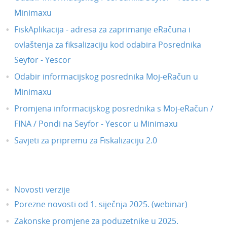
Travanj 2024.
Minimaxu
Siječanj 2022.
FiskAplikacija - adresa za zaprimanje eRačuna i
Prosinac 2021.
ovlaštenja za fiksalizaciju kod odabira Posrednika
Studeni 2021.
Seyfor - Yescor
Listopad 2021.
Odabir informacijskog posrednika Moj-eRačun u
Lipanj 2021.
Minimaxu
Svibanj 2021.
Promjena informacijskog posrednika s Moj-eRačun /
Travanj 2021.
FINA / Pondi na Seyfor - Yescor u Minimaxu
Ožujak 2021.
Savjeti za pripremu za Fiskalizaciju 2.0
Veljača 2021.
Siječanj 2021.
Prosinac 2020.
Novosti verzije
Porezne novosti od 1. siječnja 2025. (webinar)
Studeni 2020.
Zakonske promjene za poduzetnike u 2025.
Dorade