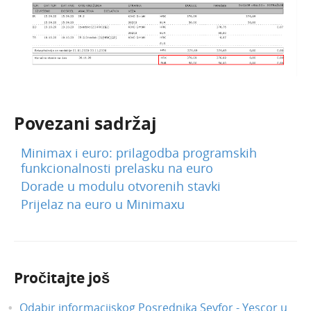
Siječanj 2024.
Prosinac 2023.
Studeni 2023.
Kolovoz 2023.
Veljača 2023.
Povezani sadržaj
Prosinac 2024.
Minimax i euro: prilagodba programskih
Prosinac 2022.
funkcionalnosti prelasku na euro
Listopad 2022.
Dorade u modulu otvorenih stavki
Studeni 2024.
Prijelaz na euro u Minimaxu
Rujan 2024.
Lipanj 2022.
Travanj 2022.
Pročitajte još
Lipanj 2024.
Odabir informacijskog Posrednika Seyfor - Yescor u