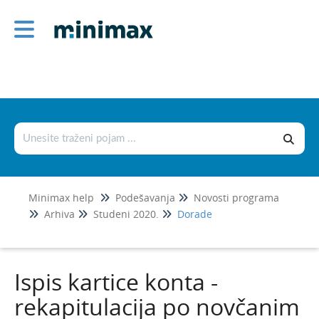
Podešavanja
Korisnici i njihova prava
Licence
Postavke organizacije
Postavke dokumenata
Šifrarnici
Minimax help
Podešavanja
Novosti programa
Uvoz i izvoz podataka
Arhiva
Studeni 2020.
Dorade
Fiskalizacija 2.0
Novosti programa
Ispis kartice konta -
Srpanj 2026.
rekapitulacija po novčanim
Svibanj 2026.