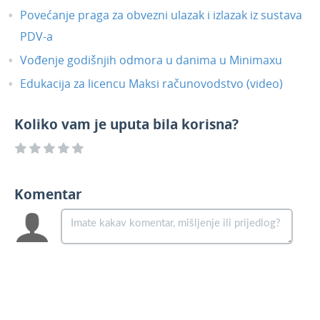
Dnevni utržak - novi modul
Povećanje praga za obvezni ulazak i izlazak iz sustava
PDV-a
QR kod na izlaznim računima
Primljeni e-računi u Pretincu za
Vođenje godišnjih odmora u danima u Minimaxu
dokumente
Edukacija za licencu Maksi računovodstvo (video)
Plaće - memoriranje podataka djelatnika
na obračunu plaće
Koliko vam je uputa bila korisna?
Arhiviranje poslovnih godina - prijelaz u
novu poslovnu godinu
Izlazni računi - masovni ispis fiskaliziranih
računa
Komentar
Izlazni e-računi - dopuna xml sheme
(jedinica mjere)
Izlazni i ulazni računi - podatak o državi
stranke u Excel datoteci
Rad u više tabova, ispiši i izvoz - prečaci u
programu
Udruživanje maloprodaje i veleprodaje u