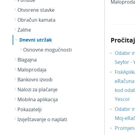
Ponude
Maloproda
Otvorene stavke
Obračun kamata
Zalihe
Pročitaj
Dnevni utržak
Osnovne mogućnosti
Odabir i
Blagajna
Seyfor -
Maloprodaja
FiskAplik
Bankovni izvodi
eRačuna i
Nalozi za plaćanje
kod odab
Yescor
Mobilna aplikacija
Odabir i
Pokazatelji
Moj-eRa
Izvještavanje o naplati
Promjena