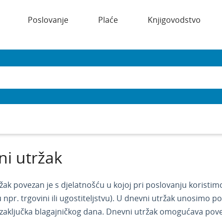
Poslovanje
Plaće
Knjigovodstvo
i utržak
žak povezan je s djelatnošću u kojoj pri poslovanju koristimo
u npr. trgovini ili ugostiteljstvu). U dnevni utržak unosimo 
zaključka blagajničkog dana. Dnevni utržak omogućava pov