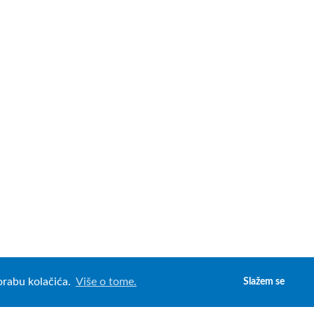
porabu kolačića.
Više o tome.
Slažem se