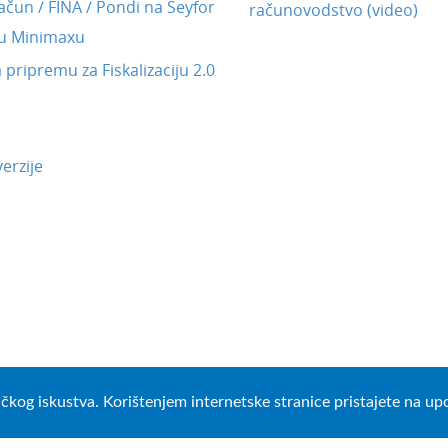
ačun / FINA / Pondi na Seyfor
računovodstvo (video)
 u Minimaxu
a pripremu za Fiskalizaciju 2.0
erzije
ničkog iskustva. Korištenjem internetske stranice pristajete na u