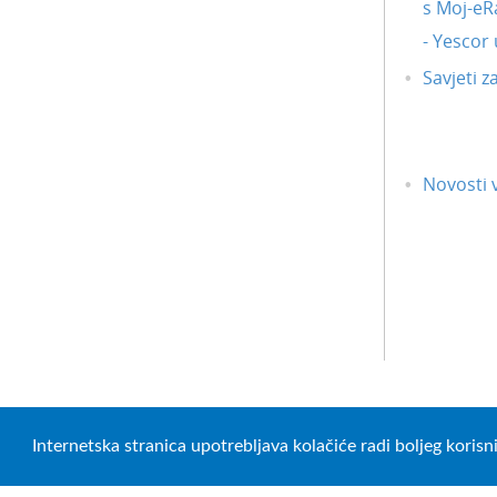
s Moj-eR
- Yescor
Savjeti z
Novosti v
Internetska stranica upotrebljava kolačiće radi boljeg koris