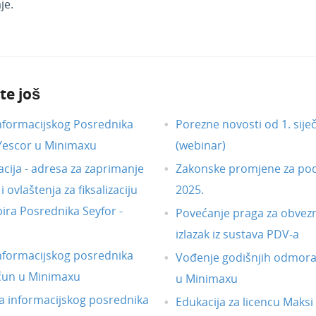
je.
te još
nformacijskog Posrednika
Porezne novosti od 1. sije
 Yescor u Minimaxu
(webinar)
acija - adresa za zaprimanje
Zakonske promjene za pod
 ovlaštenja za fiksalizaciju
2025.
ira Posrednika Seyfor -
Povećanje praga za obvezni
izlazak iz sustava PDV-a
nformacijskog posrednika
Vođenje godišnjih odmor
čun u Minimaxu
u Minimaxu
 informacijskog posrednika
Edukacija za licencu Maksi