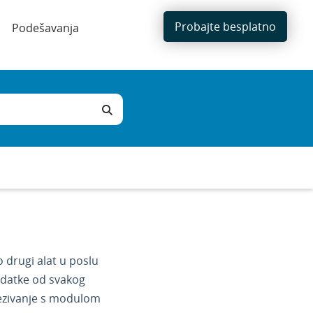
Probajte besplatno
Podešavanja
 drugi alat u poslu
podatke od svakog
ezivanje s modulom