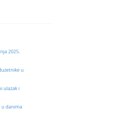
čnja 2025.
uzetnike u
 ulazak i
a u danima