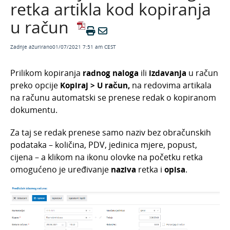
retka artikla kod kopiranja
Veljača 2026.
u račun
Siječanj 2026.
Studeni 2025.
Zadnje ažurirano01/07/2021 7:51 am CEST
Rujan 2025.
Prilikom kopiranja
radnog naloga
ili
izdavanja
u račun
Kolovoz 2025.
preko opcije
Kopiraj > U račun,
na redovima artikala
Ožujak 2025
na računu automatski se prenese redak o kopiranom
dokumentu.
Siječanj 2025.
Kako instalirati novu verziju programa?
Za taj se redak prenese samo naziv bez obračunskih
Opća Uredba o zaštiti osobnih podataka - GDPR
podataka – količina, PDV, jedinica mjere, popust,
cijena – a klikom na ikonu olovke na početku retka
Minimax i euro: prilagodba programskih
funkcionalnosti prelasku na euro
omogućeno je uređivanje
naziva
retka i
opisa
.
Porezna reforma 2024. u Minimaxu: prilagodba
programskih funkcionalnosti
Arhiva
Odjel za brze dorade - novost u Minimaxu