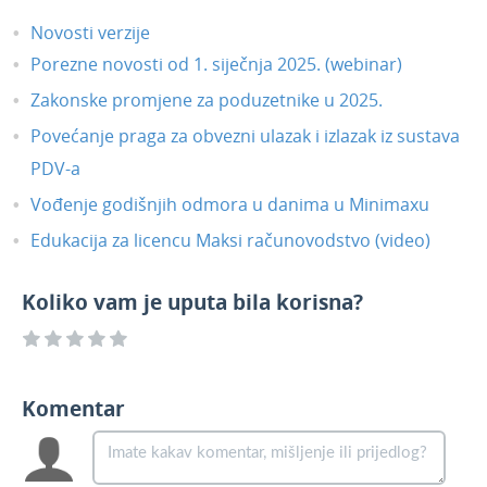
Ulazni računi i PDV - obračunski PDV pri
Novosti verzije
uvozu
Porezne novosti od 1. siječnja 2025. (webinar)
Plaće - prikaz svih vrsta isplate u
padajućem izborniku
Zakonske promjene za poduzetnike u 2025.
Obračun plaća i ostalih osobnih primitaka
Povećanje praga za obvezni ulazak i izlazak iz sustava
- podaci o odgovornoj osobi
PDV-a
Dorade u modulu Knjiženje izlaznih
Vođenje godišnjih odmora u danima u Minimaxu
računa i utržaka
Izlazni e-računi - mogućnost odabira
Edukacija za licencu Maksi računovodstvo (video)
kontakta za slanje e-računa
Izlazni računi - mogućnost uređivanja
Koliko vam je uputa bila korisna?
automatskog retka artikla kod kopiranja
u račun
Ispravci
Komentar
Svibanj 2021.
Travanj 2021.
Ožujak 2021.