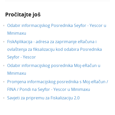
Travanj 2024.
Siječanj 2022.
Pročitajte još
Prosinac 2021.
Odabir informacijskog Posrednika Seyfor - Yescor u
Studeni 2021.
Minimaxu
Listopad 2021.
FiskAplikacija - adresa za zaprimanje eRačuna i
Lipanj 2021.
ovlaštenja za fiksalizaciju kod odabira Posrednika
Dorade
Seyfor - Yescor
Obračun plaća - novi način obračuna
Odabir informacijskog posrednika Moj-eRačun u
Posebni postupci oporezivanja za usluge i
Minimaxu
prodaju dobara na daljinu (OSS)
Promjena informacijskog posrednika s Moj-eRačun /
Obrtnici - obrazac TO (evidencija o
tražbinama i obvezama)
FINA / Pondi na Seyfor - Yescor u Minimaxu
Pretraživanje na pregledu i uređivanju
Savjeti za pripremu za Fiskalizaciju 2.0
temeljnice
Izlazni računi i PDV - nova vrsta obračuna
PDV-a