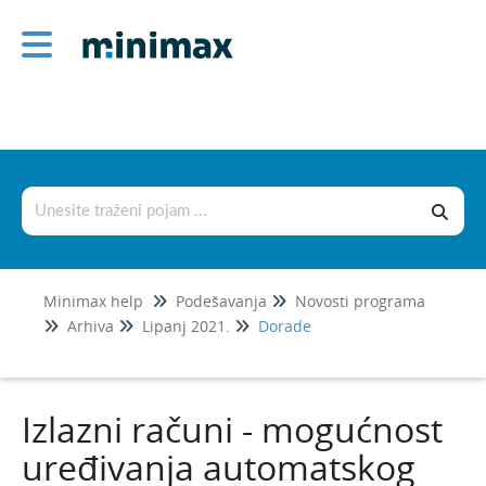
Podešavanja
Korisnici i njihova prava
Licence
Postavke organizacije
Postavke dokumenata
Šifrarnici
Minimax help
Podešavanja
Novosti programa
Uvoz i izvoz podataka
Arhiva
Lipanj 2021.
Dorade
Fiskalizacija 2.0
Novosti programa
Izlazni računi - mogućnost
Srpanj 2026.
uređivanja automatskog
Svibanj 2026.