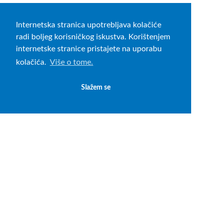
Internetska stranica upotrebljava kolačiće
radi boljeg korisničkog iskustva. Korištenjem
internetske stranice pristajete na uporabu
kolačića.
Više o tome.
Slažem se