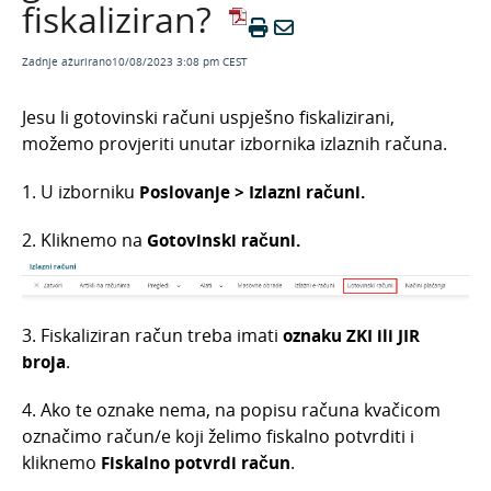
fiskaliziran?
Maxove minute: Fiskalizacija računa (video)
Ažuriranje fiskalnog certifikata
Zadnje ažurirano10/08/2023 3:08 pm CEST
Izlazni računi i zalihe
Jesu li gotovinski računi uspješno fiskalizirani,
Načini plaćanja
možemo provjeriti unutar izbornika izlaznih računa.
Ispis i slanje
1. U izborniku
Poslovanje > Izlazni računi.
Pregledi i zbrojevi
2. Kliknemo na
Gotovinski računi.
Knjiženje izlaznih računa
Masovne obrade
Ulazni računi
3. Fiskaliziran račun treba imati
oznaku ZKI ili JIR
Službena putovanja
broja
.
Ponude
4. Ako te oznake nema, na popisu računa kvačicom
Otvorene stavke
označimo račun/e koji želimo fiskalno potvrditi i
Obračun kamata
kliknemo
Fiskalno potvrdi račun
.