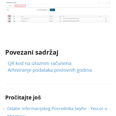
Zalihe
Dnevni utržak
Blagajna
Maloprodaja
Bankovni izvodi
Nalozi za plaćanje
Povezani sadržaj
Mobilna aplikacija
Pokazatelji
QR kod na izlaznim računima
Izvještavanje o naplati
Arhiviranje podataka poslovnih godina
Pročitajte još
Odabir informacijskog Posrednika Seyfor - Yescor u