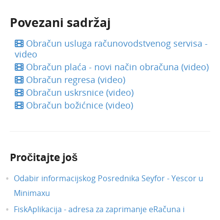
Bankovni izvodi (video)
Predujmovi u Minimaxu (video)
Povezani sadržaj
Unos nove organizacije (video)
Obračun usluga računovodstvenog servisa -
Kako poslati zahtjev za pomoć (video)
video
E-računi u programu Minimax
Obračun plaća - novi način obračuna (video)
Obračun usluga računovodstvenog servisa -
Obračun regresa (video)
video
Obračun uskrsnice (video)
Pretinac za dokumente u Minimaxu
Obračun božićnice (video)
Izdavanje računa i ponuda u programu
Minimax
Prezentacija računovodstvenog programa
Minimax
Pročitajte još
Paušalni obrtnici u programu Minimax
Odabir informacijskog Posrednika Seyfor - Yescor u
Minimax i AdeoPOS
Minimaxu
Kako dodati 2D barkod na račun (video)
FiskAplikacija - adresa za zaprimanje eRačuna i
Uređivanje licenci Maksi računovodstvo