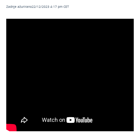
Godišnji odmori u Minimaxu (video)
Zadnje ažurirano22/12/2023 4:17 pm CET
Mobilna aplikacija Minimax Accounting
(video)
Isprobajte Minimax besplatno 30 dana -
upute za registraciju (video)
Ulazni računi - novo sučelje (video)
Obračun božićnice (video)
Dvojno iskazivanje cijena u Minimaxu
Obračun uskrsnice (video)
Obračun plaća: Unos obračunskih redaka i
uvoz preko Excel datoteke (video)
Edukacija za licencu Maksi računovodstvo
(video)
Obračun regresa (video)
Obračun plaća - novi način obračuna (video)
Edukacija za licencu Izlazni računi (video)