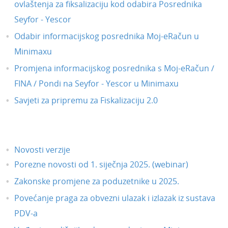
(video)
ovlaštenja za fiksalizaciju kod odabira Posrednika
Uređivanje licenci - Poduzetnici (video)
Seyfor - Yescor
Povezivanje artikala u šifrarniku s KPD
Odabir informacijskog posrednika Moj-eRačun u
oznakom (video)
Minimaxu
Kako voditi zalihe u programu Minimax?
(video)
Promjena informacijskog posrednika s Moj-eRačun /
Maxove minute
FINA / Pondi na Seyfor - Yescor u Minimaxu
Sigurnost i prijava u program
Savjeti za pripremu za Fiskalizaciju 2.0
Postavke preglednika i ispisa
Uvozi podataka iz drugih organizacija
Novosti verzije
Nova organizacija
Porezne novosti od 1. siječnja 2025. (webinar)
Korisnička podrška
Zakonske promjene za poduzetnike u 2025.
Povećanje praga za obvezni ulazak i izlazak iz sustava
PDV-a