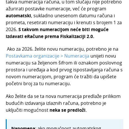
takva numeracija računa, u tom slučaju nije potrebno
ažurirati postavke numeracije, već će program
automatski
, sukladno unesenom datumu računa i
prometa, resetirati numeraciju i krenuti s brojem 1 za
2026.
S takvom numeracijom neće biti moguće
izdavati eRačune prema Fiskalizaciji 2.0.
Ako za 2026. želite novu numeraciju, potrebno je na
Postavkama organizacije > Numeracija
unijeti novu
numeraciju sa željenom šifrom ili oznakom poslovnog
prostora i uređaja a kod prvog ispostavljanja računa s
novom numeracijom, program će tražiti da upišete
početni broj za tu numeraciju.
Ako želite da se ta nova numeracija predlaže prilikom
budućih izdavanja izlaznih računa, potrebno je
uključiti mogućnost
neka se predloži
.
Napomena
: ako mogućnost automatskog