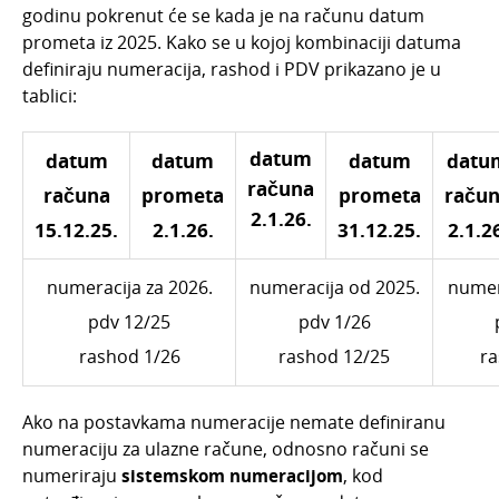
godinu pokrenut će se kada je na računu datum
prometa iz 2025. Kako se u kojoj kombinaciji datuma
definiraju numeracija, rashod i PDV prikazano je u
tablici:
datum
datum
datum
datum
datu
računa
računa
prometa
prometa
raču
2.1.26.
15.12.25.
2.1.26.
31.12.25.
2.1.2
numeracija za 2026.
numeracija od 2025.
numer
pdv 12/25
pdv 1/26
rashod 1/26
rashod 12/25
ra
Ako na postavkama numeracije nemate definiranu
numeraciju za ulazne račune, odnosno računi se
numeriraju
sistemskom numeracijom
, kod