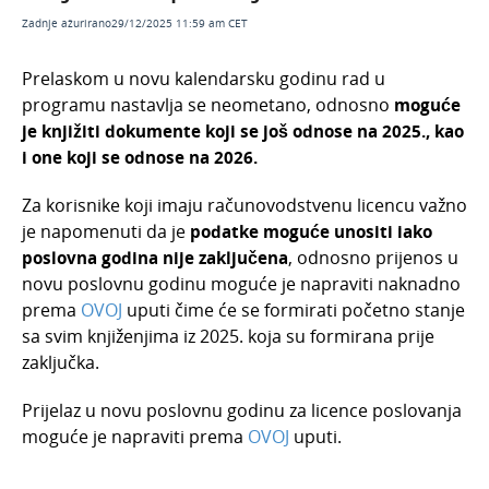
Veljača 2026.
Zadnje ažurirano29/12/2025 11:59 am CET
Siječanj 2026.
Prelaskom u novu kalendarsku godinu rad u
Studeni 2025.
programu nastavlja se neometano, odnosno
m
oguće
Rujan 2025.
je knjižiti dokumente koji se još odnose na 2025., kao
i one koji se odnose na 2026.
Kolovoz 2025.
Ožujak 2025
Za korisnike koji imaju računovodstvenu licencu važno
je napomenuti da je
podatke moguće unositi iako
Siječanj 2025.
poslovna godina nije zaključena
, odnosno prijenos u
Kako instalirati novu verziju programa?
novu poslovnu godinu moguće je napraviti naknadno
Opća Uredba o zaštiti osobnih podataka - GDPR
prema
OVOJ
uputi čime će se formirati početno stanje
sa svim knjiženjima iz 2025. koja su formirana prije
Minimax i euro: prilagodba programskih funkcionalno
zaključka.
Porezna reforma 2024. u Minimaxu: prilagodba progr
Arhiva
Prijelaz u novu poslovnu godinu za licence poslovanja
moguće je napraviti prema
OVOJ
uputi.
Odjel za brze dorade - novost u Minimaxu
Siječanj 2024.