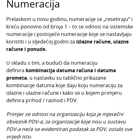
Numeracija
Prosinac 2023.
Studeni 2023.
Prelaskom u novu godinu, numeracije se „resetiraju“ i
kreću ponovno od broja 1 – to se odnosi na sistemske
Kolovoz 2023.
numeracije i postojeće numeracije koje se nastavljaju
Veljača 2023.
koristiti i u sljedećoj godini za
izlazne račune, ulazne
Prosinac 2024.
račune i ponude.
Godišnji odmori u danima - dorada funkcionalno
U skladu s tim, a budući da numeraciju
Paušalni obrtnici - PO-SD obrazac za 2024. godi
definira
kombinacija datuma računa i datuma
Nova kalendarska godina - najčešća pitanja
prometa
, u nastavku su tablično prikazane
kombinacije datuma koje daju koju numeraciju za
Pretinac za dokumente - označi kao obrađeno 
izlazne i ulazne račune i kako se u kojem primjeru
Uvoz Revolut bankovnog izvoda
definira prihod / rashod i PDV.
Prosinac 2022.
Primjer se odnosi na organizaciju koja je mjesečni
Listopad 2022.
obveznik PDV-a; za organizacije koje nisu u sustavu
Studeni 2024.
PDV-a neće se evidentirati podatak za PDV, ostalo sve
vrijedi isto.
Rujan 2024.