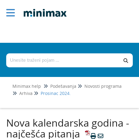
Podešavanja
Korisnici i njihova prava
Licence
Postavke organizacije
Postavke dokumenata
Šifrarnici
Minimax help
Podešavanja
Novosti programa
Uvoz i izvoz podataka
Arhiva
Prosinac 2024.
Fiskalizacija 2.0
Novosti programa
Nova kalendarska godina -
Srpanj 2026.
najčešća pitanja
Svibanj 2026.