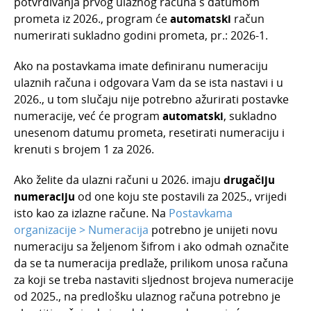
potvrđivanja prvog ulaznog računa s datumom
prometa iz 2026., program će
automatski
račun
numerirati sukladno godini prometa, pr.: 2026-1.
Ako na postavkama imate definiranu numeraciju
ulaznih računa i odgovara Vam da se ista nastavi i u
2026., u tom slučaju nije potrebno ažurirati postavke
numeracije, već će program
automatski
, sukladno
unesenom datumu prometa, resetirati numeraciju i
krenuti s brojem 1 za 2026.
Ako želite da ulazni računi u 2026. imaju
drugačiju
numeraciju
od one koju ste postavili za 2025., vrijedi
isto kao za izlazne račune. Na
Postavkama
organizacije > Numeracija
potrebno je unijeti novu
numeraciju sa željenom šifrom i ako odmah označite
da se ta numeracija predlaže, prilikom unosa računa
za koji se treba nastaviti sljednost brojeva numeracije
od 2025., na predlošku ulaznog računa potrebno je