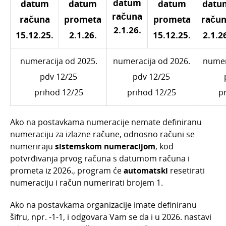
datum
datum
datum
datum
datu
Siječanj 2021.
računa
računa
prometa
prometa
raču
Prosinac 2020.
2.1.26.
15.12.25.
2.1.26.
15.12.25.
2.1.2
Studeni 2020.
Listopad 2020.
numeracija od 2025.
numeracija od 2026.
numer
Rujan 2020.
pdv 12/25
pdv 12/25
Srpanj 2020.
prihod 12/25
prihod 12/25
p
Svibanj 2020.
Veljača 2020.
Ako na postavkama numeracije nemate definiranu
numeraciju za izlazne račune, odnosno računi se
Prosinac 2019.
numeriraju
sistemskom numeracijom
, kod
Rujan 2019.
potvrđivanja prvog računa s datumom računa i
Povratna naknada na izlaznim računima
prometa iz 2026., program će
automatski
resetirati
numeraciju i račun numerirati brojem 1.
Baza znanja
Ako na postavkama organizacije imate definiranu
šifru, npr. -1-1, i odgovara Vam se da i u 2026. nastavi