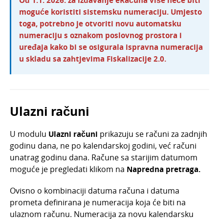
Od 1.1. 2026. za izdavanje eRačuna više neće biti
moguće koristiti sistemsku numeraciju. Umjesto
toga, potrebno je otvoriti novu automatsku
numeraciju s oznakom poslovnog prostora i
uređaja kako bi se osigurala ispravna numeracija
u skladu sa zahtjevima Fiskalizacije 2.0.
Ulazni računi
U modulu
Ulazni
računi
prikazuju se računi za zadnjih
godinu dana, ne po kalendarskoj godini, već računi
unatrag godinu dana. Račune sa starijim datumom
moguće je pregledati klikom na
Napredna pretraga.
Ovisno o kombinaciji datuma računa i datuma
prometa definirana je numeracija koja će biti na
ulaznom računu. Numeracija za novu kalendarsku