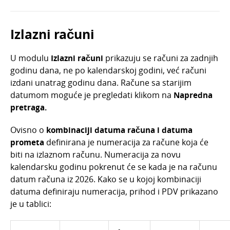
Lipanj 2022.
Travanj 2022.
Izlazni računi
Lipanj 2024.
U modulu
I
zlazni računi
prikazuju se računi za zadnjih
Travanj 2024.
godinu dana, ne po kalendarskoj godini, već računi
Siječanj 2022.
izdani unatrag godinu dana. Račune sa starijim
datumom moguće je pregledati klikom na
Napredna
Prosinac 2021.
pretraga.
Studeni 2021.
Ovisno o
kombinaciji datuma računa i datuma
Listopad 2021.
prometa
definirana je numeracija za račune koja će
Lipanj 2021.
biti na izlaznom računu. Numeracija za novu
Svibanj 2021.
kalendarsku godinu pokrenut će se kada je na računu
datum računa iz 2026. Kako se u kojoj kombinaciji
Travanj 2021.
datuma definiraju numeracija, prihod i PDV prikazano
Ožujak 2021.
je u tablici:
Veljača 2021.