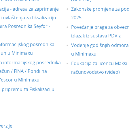
acija - adresa za zaprimanje
Zakonske promjene za pod
 ovlaštenja za fiksalizaciju
2025.
ira Posrednika Seyfor -
Povećanje praga za obvezni
izlazak iz sustava PDV-a
nformacijskog posrednika
Vođenje godišnjih odmora
čun u Minimaxu
u Minimaxu
 informacijskog posrednika
Edukacija za licencu Maksi
ačun / FINA / Pondi na
računovodstvo (video)
 Yescor u Minimaxu
a pripremu za Fiskalizaciju
erzije