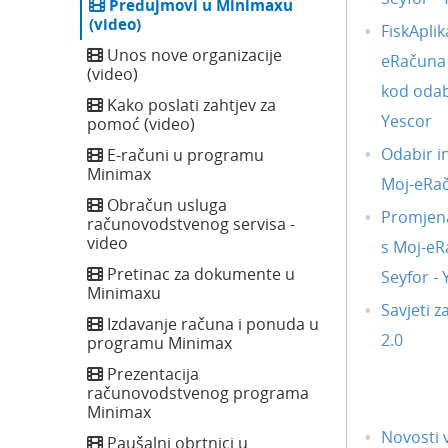
Predujmovi u Minimaxu
(video)
FiskAplik
Unos nove organizacije
eRačuna i
(video)
kod odab
Kako poslati zahtjev za
Yescor
pomoć (video)
Odabir i
E-računi u programu
Minimax
Moj-eRa
Obračun usluga
Promjena
računovodstvenog servisa -
video
s Moj-eR
Pretinac za dokumente u
Seyfor -
Minimaxu
Savjeti z
Izdavanje računa i ponuda u
2.0
programu Minimax
Prezentacija
računovodstvenog programa
Minimax
Novosti v
Paušalni obrtnici u