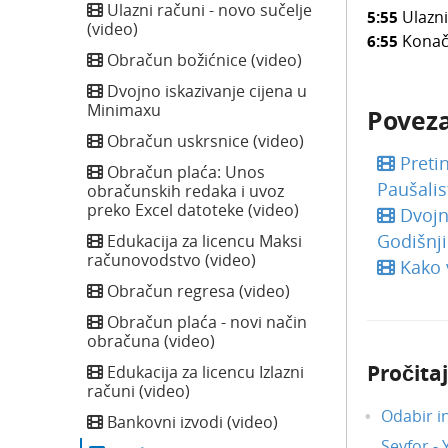
Ulazni računi - novo sučelje
5:55
Ulazni
(video)
6:55
Konačn
Obračun božićnice (video)
Dvojno iskazivanje cijena u
Minimaxu
Poveza
Obračun uskrsnice (video)
Preti
Obračun plaća: Unos
Paušalis
obračunskih redaka i uvoz
preko Excel datoteke (video)
Dvojn
Godišnj
Edukacija za licencu Maksi
računovodstvo (video)
Kako v
Obračun regresa (video)
Obračun plaća - novi način
obračuna (video)
Pročitaj
Edukacija za licencu Izlazni
računi (video)
Odabir i
Bankovni izvodi (video)
Seyfor -