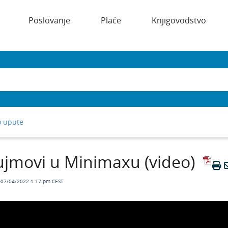
Poslovanje
Plaće
Knjigovodstvo
o upute
jmovi u Minimaxu (video)
o07/04/2022 1:17 pm CEST