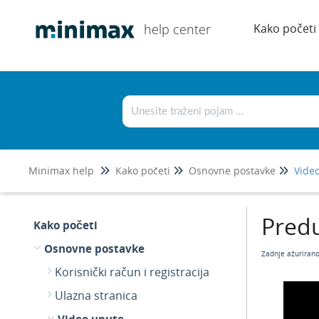
help center
Kako početi
Minimax help
Kako početi
Osnovne postavke
Vide
Predu
Kako početi
Osnovne postavke
Zadnje ažuriran
Korisnički račun i registracija
Ulazna stranica