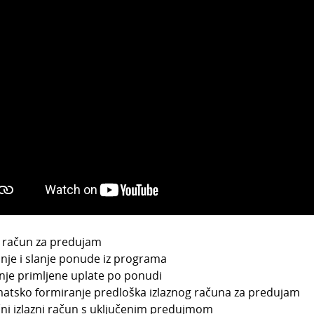
i račun za predujam
nje i slanje ponude iz programa
nje primljene uplate po ponudi
tsko formiranje predloška izlaznog računa za predujam
i izlazni račun s uključenim predujmom