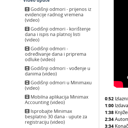
Video upute
Godišnji odmori - prijenos iz
evidencije radnog vremena
(video)
Godišnji odmori - korištenje
dana i ispis na platnoj listi
(video)
Godišnji odmori -
određivanje dana i priprema
odluke (video)
Godišnji odmori - vođenje u
danima (video)
Godišnji odmori u Minimaxu
(video)
Mobilna aplikacija Minimax
0:52
Izlazn
Accounting (video)
1:00
Izdava
Isprobajte Minimax
1:38
Knjiže
besplatno 30 dana - upute za
2:34
Automa
registraciju (video)
3:34
Konačn