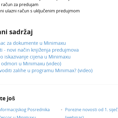
 račun za predujam
i ulazni račun s uključenim predujmom
ni sadržaj
nac za dokumente u Minimaxu
ti - novi način knjiženja predujmova
o iskazivanje cijena u Minimaxu
i odmori u Minimaxu (video)
oditi zalihe u programu Minimax? (video)
te još
nformacijskog Posrednika
Porezne novosti od 1. siječ
 Yescor u Minimaxu
(webinar)