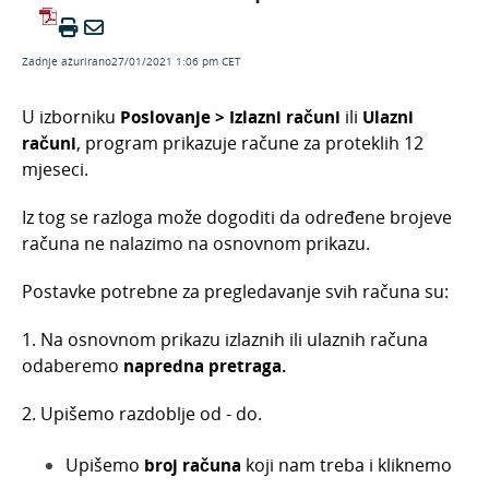
Izlazni računi - pregled poslovanja s
grafikonima
Zadnje ažurirano27/01/2021 1:06 pm CET
Kako mogu vidjeti pregled knjižnih odobrenja
na izlaznim računima?
U izborniku
Poslovanje > Izlazni računi
ili
Ulazni
Gdje mogu pronaći dokumente iz prijašnjih
računi
, program prikazuje račune za proteklih 12
poslovnih godina?
mjeseci.
Prikaz statusa plaćanja na izlaznim i ulaznim
računima
Iz tog se razloga može dogoditi da određene brojeve
Zašto ne vidimo sve račune na osnovnom
računa ne nalazimo na osnovnom prikazu.
prikazu?
Pregled po analitikama u izlaznim računima
Postavke potrebne za pregledavanje svih računa su:
Pregled po artiklima u izlaznim računima
1. Na osnovnom prikazu izlaznih ili ulaznih računa
Pregled po kupcima
odaberemo
napredna pretraga.
Pregled po načinima plaćanja i blagajnicima
2. Upišemo razdoblje od - do.
Pregled po državama stranaka
Knjiženje izlaznih računa
Upišemo
broj računa
koji nam treba i kliknemo