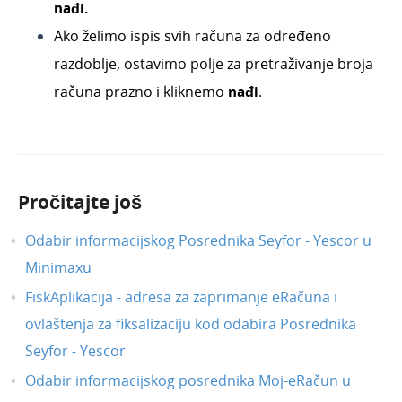
Masovne obrade
n
ađi.
Ulazni računi
Ako želimo ispis svih računa za određeno
razdoblje, ostavimo polje za pretraživanje broja
Službena putovanja
računa prazno i kliknemo
nađi
.
Ponude
Otvorene stavke
Obračun kamata
Zalihe
Pročitajte još
Dnevni utržak
Odabir informacijskog Posrednika Seyfor - Yescor u
Blagajna
Minimaxu
Maloprodaja
FiskAplikacija - adresa za zaprimanje eRačuna i
Bankovni izvodi
ovlaštenja za fiksalizaciju kod odabira Posrednika
Nalozi za plaćanje
Seyfor - Yescor
Mobilna aplikacija
Odabir informacijskog posrednika Moj-eRačun u
Pokazatelji