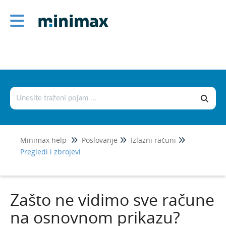
Poslovanje
Izlazni računi
Izlazni računi i euro
Osnovne mogućnosti
Primjeri izlaznih računa
E-računi
Minimax help
Poslovanje
Izlazni računi
Gotovinski računi
Pregledi i zbrojevi
Izlazni računi i zalihe
Načini plaćanja
Zašto ne vidimo sve račune
Ispis i slanje
na osnovnom prikazu?
Pregledi i zbrojevi