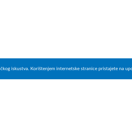
ničkog iskustva. Korištenjem internetske stranice pristajete na u