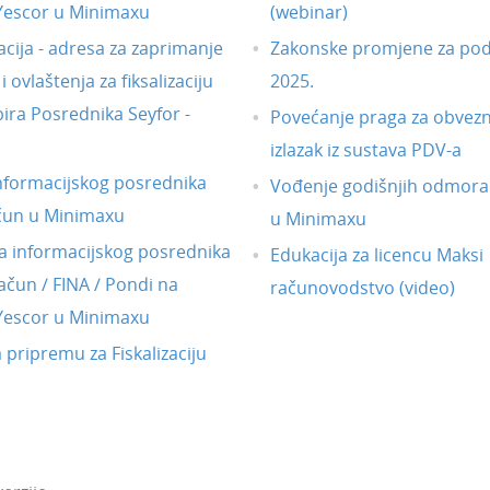
 Yescor u Minimaxu
(webinar)
acija - adresa za zaprimanje
Zakonske promjene za pod
 ovlaštenja za fiksalizaciju
2025.
ira Posrednika Seyfor -
Povećanje praga za obvezni
izlazak iz sustava PDV-a
nformacijskog posrednika
Vođenje godišnjih odmora
čun u Minimaxu
u Minimaxu
 informacijskog posrednika
Edukacija za licencu Maksi
ačun / FINA / Pondi na
računovodstvo (video)
 Yescor u Minimaxu
a pripremu za Fiskalizaciju