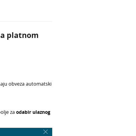
ja platnom
čaju obveza automatski
olje za
odabir ulaznog