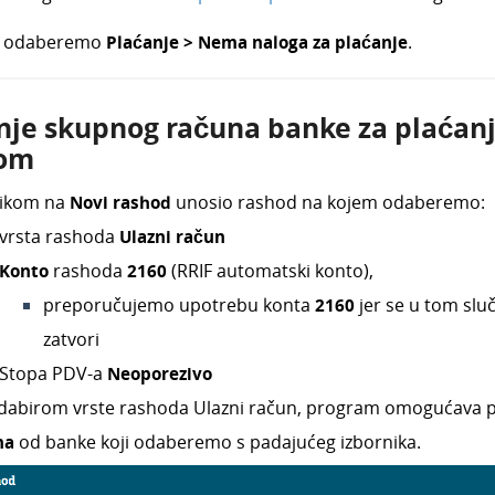
ju odaberemo
Plaćanje >
Nema naloga za plaćanje
.
nje skupnog računa banke za plaćan
com
likom na
Novi rashod
unosio rashod na kojem odaberemo:
vrsta rashoda
Ulazni račun
Konto
rashoda
2160
(RRIF automatski konto),
preporučujemo upotrebu konta
2160
jer se u tom slu
zatvori
Stopa PDV-a
N
eoporezivo
dabirom vrste rashoda Ulazni račun, program omogućava p
na
od banke koji odaberemo s padajućeg izbornika.