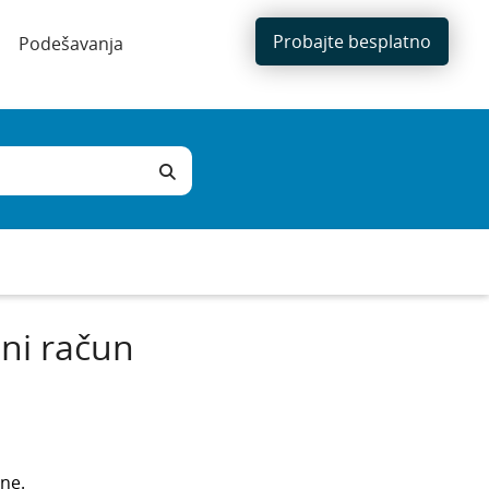
Probajte besplatno
Podešavanja
pni račun
une.