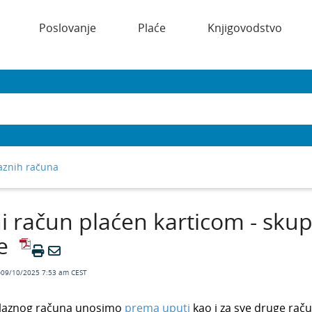
Poslovanje
Plaće
Knjigovodstvo
laznih računa
i račun plaćen karticom - sku
e
o09/10/2025 7:53 am CEST
 ulaznog računa unosimo
prema uputi
kao i za sve druge rač