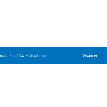
porabu kolačića.
Više o tome.
Slažem se