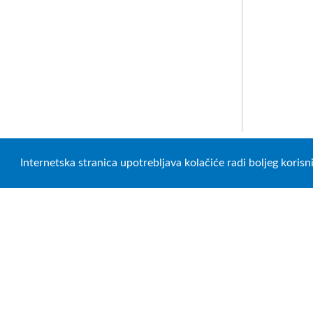
Internetska stranica upotrebljava kolačiće radi boljeg koris