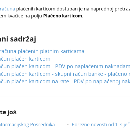
 računa
plaćenih karticom dostupan je n
a naprednoj pretraz
jem kvačice na polju
Plaćeno karticom.
ni sadržaj
računa plaćenih platnim karticama
ačun plaćen karticom
račun plaćen karticom - PDV po naplaćenim naknada
ačun plaćen karticom - skupni račun banke - plaćeno 
ačun plaćen karticom na rate - PDV po naplaćenoj na
te još
nformacijskog Posrednika
Porezne novosti od 1. siječ