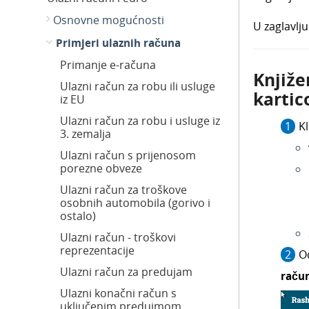
Osnovne mogućnosti
U zaglavl
Primjeri ulaznih računa
Primanje e-računa
Knjiže
Ulazni račun za robu ili usluge
karti
iz EU
Ulazni račun za robu i usluge iz
K
3. zemalja
Ulazni račun s prijenosom
porezne obveze
Ulazni račun za troškove
osobnih automobila (gorivo i
ostalo)
Ulazni račun - troškovi
reprezentacije
O
Ulazni račun za predujam
raču
Ulazni konačni račun s
uključenim predujmom