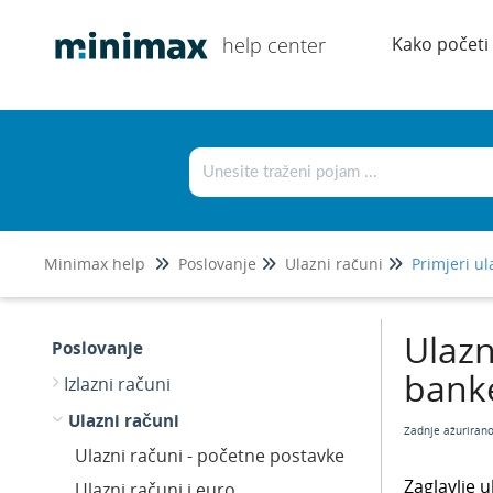
help center
Kako početi
Minimax help
Poslovanje
Ulazni računi
Primjeri u
Ulazn
Poslovanje
bank
Izlazni računi
Ulazni računi
Zadnje ažuriran
Ulazni računi - početne postavke
Zaglavlje
Ulazni računi i euro