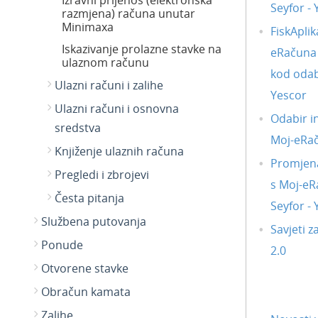
Izravni prijenos (elektronska
Seyfor -
razmjena) računa unutar
Minimaxa
FiskAplik
Iskazivanje prolazne stavke na
eRačuna i
ulaznom računu
kod odab
Ulazni računi i zalihe
Yescor
Ulazni računi i osnovna
Odabir i
sredstva
Moj-eRa
Knjiženje ulaznih računa
Promjena
Pregledi i zbrojevi
s Moj-eR
Česta pitanja
Seyfor -
Službena putovanja
Savjeti z
Ponude
2.0
Otvorene stavke
Obračun kamata
Zalihe