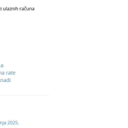
i ulaznih računa
ma
na rate
knadi
nja 2025.