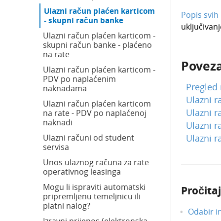
Ulazni račun plaćen karticom
Popis svih
- skupni račun banke
uključivan
Ulazni račun plaćen karticom -
skupni račun banke - plaćeno
na rate
Poveza
Ulazni račun plaćen karticom -
PDV po naplaćenim
Pregled 
naknadama
Ulazni r
Ulazni račun plaćen karticom
Ulazni 
na rate - PDV po naplaćenoj
naknadi
Ulazni r
Ulazni računi od student
Ulazni r
servisa
Unos ulaznog računa za rate
operativnog leasinga
Mogu li ispraviti automatski
Pročitaj
pripremljenu temeljnicu ili
platni nalog?
Odabir i