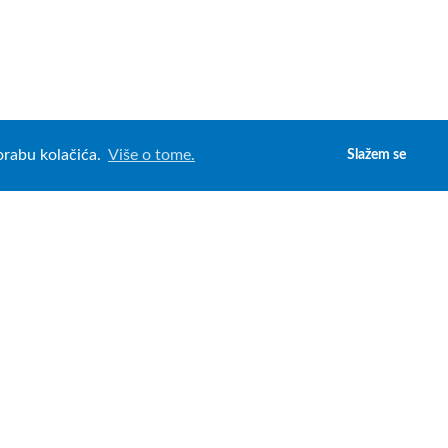
porabu kolačića.
Više o tome.
Slažem se