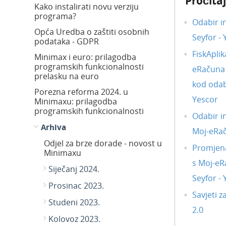
Pročitaj
Kako instalirati novu verziju
programa?
Odabir i
Opća Uredba o zaštiti osobnih
Seyfor -
podataka - GDPR
FiskAplik
Minimax i euro: prilagodba
programskih funkcionalnosti
eRačuna i
prelasku na euro
kod odab
Porezna reforma 2024. u
Yescor
Minimaxu: prilagodba
programskih funkcionalnosti
Odabir i
Arhiva
Moj-eRa
Odjel za brze dorade - novost u
Promjena
Minimaxu
s Moj-eR
Siječanj 2024.
Seyfor -
Prosinac 2023.
Savjeti z
Studeni 2023.
2.0
Kolovoz 2023.