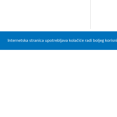
Internetska stranica upotrebljava kolačiće radi boljeg koris