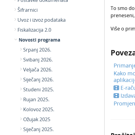
Postavke dokumenata
To smo dor
Šifrarnici
preneseni,
Uvoz i izvoz podataka
Više o pri
Fiskalizacija 2.0
Novosti programa
Srpanj 2026.
Poveza
Svibanj 2026.
Primanj
Veljača 2026.
Kako mož
Siječanj 2026.
aplikaci
E-rač
Studeni 2025.
Izdav
Rujan 2025.
Promjen
Kolovoz 2025.
Ožujak 2025
Siječanj 2025.