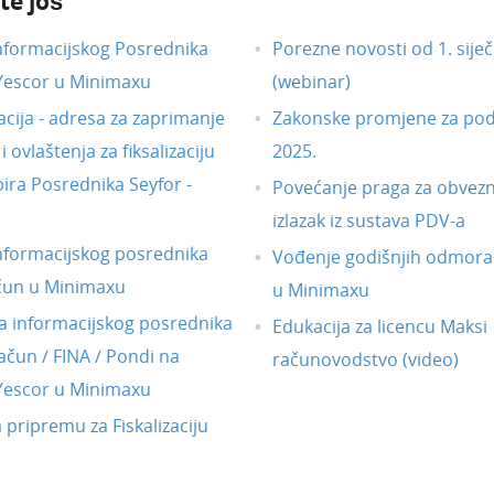
te još
nformacijskog Posrednika
Porezne novosti od 1. siječ
 Yescor u Minimaxu
(webinar)
acija - adresa za zaprimanje
Zakonske promjene za pod
 ovlaštenja za fiksalizaciju
2025.
ira Posrednika Seyfor -
Povećanje praga za obvezni
izlazak iz sustava PDV-a
nformacijskog posrednika
Vođenje godišnjih odmora
čun u Minimaxu
u Minimaxu
 informacijskog posrednika
Edukacija za licencu Maksi
ačun / FINA / Pondi na
računovodstvo (video)
 Yescor u Minimaxu
a pripremu za Fiskalizaciju