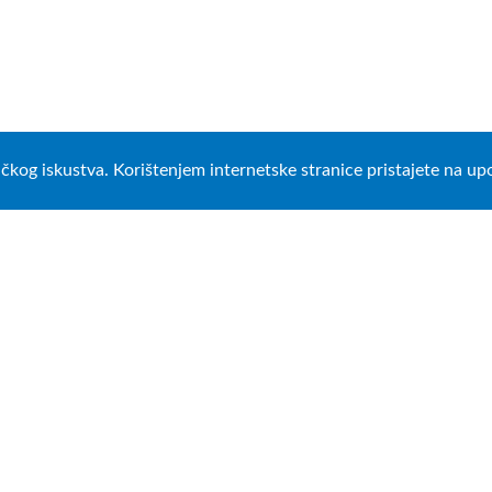
ničkog iskustva. Korištenjem internetske stranice pristajete na u