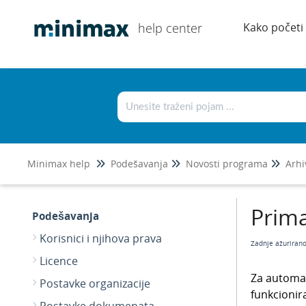
help center
Kako početi
Minimax help
Podešavanja
Novosti programa
Arhi
Prim
Podešavanja
Korisnici i njihova prava
Zadnje ažuriran
Licence
Za automat
Postavke organizacije
funkcionir