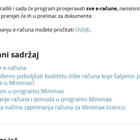
adili i sada će program provjeravati
sve e-račune,
neovisno 
 prenijet će ih u pretinac za dokumente.
manju e-računa možete pročitati
OVDJE
.
ni sadržaj
e e-računa
emo poboljšati kvalitetu slike računa koje šaljemo
je u Minimax?
uni u programu Minimax
anje računa i ponuda u programu Minimax
a načina zaprimanja računa za Minimax licencu