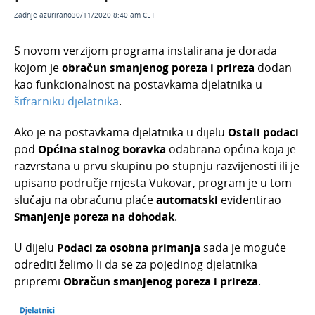
Veljača 2026.
Zadnje ažurirano30/11/2020 8:40 am CET
Siječanj 2026.
S novom verzijom programa instalirana je dorada
Studeni 2025.
kojom je
obračun smanjenog poreza i prireza
dodan
Rujan 2025.
kao funkcionalnost na postavkama djelatnika u
šifrarniku djelatnika
.
Kolovoz 2025.
Ožujak 2025
Ako je na postavkama djelatnika u dijelu
Ostali podaci
pod
Općina stalnog boravka
odabrana općina koja je
Siječanj 2025.
razvrstana u prvu skupinu po stupnju razvijenosti ili je
Kako instalirati novu verziju programa?
upisano područje mjesta Vukovar, program je u tom
Opća Uredba o zaštiti osobnih podataka - GDPR
slučaju na obračunu plaće
automatski
evidentirao
Smanjenje poreza na dohodak
.
Minimax i euro: prilagodba programskih
funkcionalnosti prelasku na euro
U dijelu
Podaci za osobna primanja
sada je moguće
Porezna reforma 2024. u Minimaxu: prilagodba
odrediti želimo li da se za pojedinog djelatnika
programskih funkcionalnosti
pripremi
Obračun smanjenog poreza i prireza
.
Arhiva
Odjel za brze dorade - novost u Minimaxu