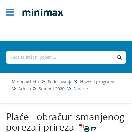
Podešavanja
Korisnici i njihova prava
Licence
Postavke organizacije
Postavke dokumenata
Šifrarnici
Minimax help
Podešavanja
Novosti programa
Uvoz i izvoz podataka
Arhiva
Studeni 2020.
Dorade
Fiskalizacija 2.0
Novosti programa
Plaće - obračun smanjenog
Srpanj 2026.
poreza i prireza
Svibanj 2026.