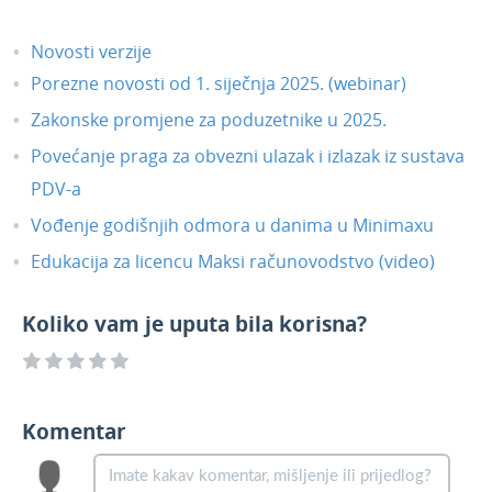
modul zaliha - vrijednosna maloprodaja
Pregledi u zalihama - pregled po
Novosti verzije
skladištima
Porezne novosti od 1. siječnja 2025. (webinar)
Prodajne cijene na maloprodajnom
skladištu
Zakonske promjene za poduzetnike u 2025.
Fiksiran redak s gumbima funkcionalnosti
Povećanje praga za obvezni ulazak i izlazak iz sustava
Nalozi za plaćanje - ispis popisa naloga
PDV-a
Plaće - obračun smanjenog poreza i
Vođenje godišnjih odmora u danima u Minimaxu
prireza
Edukacija za licencu Maksi računovodstvo (video)
Slanje isplatnih lista putem e-pošte -
format privitka
Koliko vam je uputa bila korisna?
OOP - šifra namjene na nalogu za plaćanje
za isplatu dobiti
Ispis kartice konta - rekapitulacija po
novčanim jedinicama
Komentar
Ispravci
Listopad 2020.