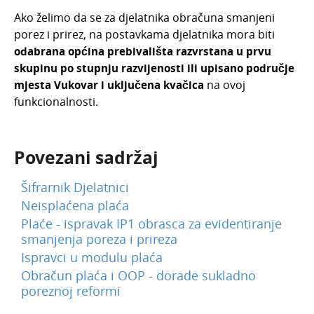
Travanj 2024.
Ako želimo da se za djelatnika obračuna smanjeni
Siječanj 2022.
porez i prirez, na postavkama djelatnika mora biti
odabrana općina prebivališta razvrstana u prvu
Prosinac 2021.
skupinu po stupnju razvijenosti ili upisano područje
Studeni 2021.
mjesta Vukovar i uključena kvačica
na ovoj
Listopad 2021.
funkcionalnosti.
Lipanj 2021.
Svibanj 2021.
Povezani sadržaj
Travanj 2021.
Šifrarnik Djelatnici
Ožujak 2021.
Neisplaćena plaća
Veljača 2021.
Plaće - ispravak IP1 obrasca za evidentiranje
Siječanj 2021.
smanjenja poreza i prireza
Ispravci u modulu plaća
Prosinac 2020.
Obračun plaća i OOP - dorade sukladno
Studeni 2020.
poreznoj reformi
Dorade