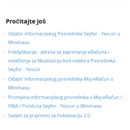
Dnevni utržak - novi modul
QR kod na izlaznim računima
Pročitajte još
Primljeni e-računi u Pretincu za
dokumente
Odabir informacijskog Posrednika Seyfor - Yescor u
Plaće - memoriranje podataka djelatnika
Minimaxu
na obračunu plaće
FiskAplikacija - adresa za zaprimanje eRačuna i
Arhiviranje poslovnih godina - prijelaz u
novu poslovnu godinu
ovlaštenja za fiksalizaciju kod odabira Posrednika
Izlazni računi - masovni ispis fiskaliziranih
Seyfor - Yescor
računa
Odabir informacijskog posrednika Moj-eRačun u
Izlazni e-računi - dopuna xml sheme
Minimaxu
(jedinica mjere)
Izlazni i ulazni računi - podatak o državi
Promjena informacijskog posrednika s Moj-eRačun /
stranke u Excel datoteci
FINA / Pondi na Seyfor - Yescor u Minimaxu
Rad u više tabova, ispiši i izvoz - prečaci u
Savjeti za pripremu za Fiskalizaciju 2.0
programu
Udruživanje maloprodaje i veleprodaje u