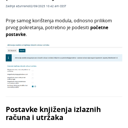
Unos knjiženja izlaznog računa
Zadnje ažurirano02/09/2025 10:42 am CEST
Unos knjiženja predujma
Unos knjiženja konačnog računa s vezom na
Prije samog korištenja modula, odnosno prilikom
predujam
prvog pokretanja, potrebno je podesiti
početne
Unos knjiženja dnevnog utrška s razduženjem
postavke
.
zaliha
Masovne obrade
Uvoz izlaznih računa u modul KIR
Porez na potrošnju
Obračun PDV-a
Osnovna sredstva
Godišnje obrade
Statistički izvještaji
Postavke knjiženja izlaznih
Porez na potrošnju
računa i utržaka