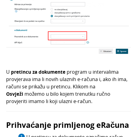
Masovne obrade
Ulazni računi
Službena putovanja
Ponude
Otvorene stavke
Obračun kamata
Zalihe
U
pretincu za dokumente
program u intervalima
Dnevni utržak
provjerava ima li novih ulaznih e-računa i, ako ih ima,
Blagajna
računi se prikažu u pretincu. Klikom na
Osvježi
možemo u bilo kojem trenutku ručno
Maloprodaja
provjeriti imamo li koji ulazni e-račun.
Bankovni izvodi
Nalozi za plaćanje
Prihvaćanje primljenog eRačuna
Mobilna aplikacija
Pokazatelji