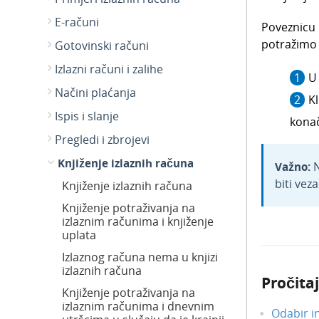
E-računi
Poveznicu 
potražimo
Gotovinski računi
Izlazni računi i zalihe
Načini plaćanja
Kl
Ispis i slanje
kona
Pregledi i zbrojevi
Knjiženje izlaznih računa
Važno:
N
biti vez
Knjiženje izlaznih računa
Knjiženje potraživanja na
izlaznim računima i knjiženje
uplata
Izlaznog računa nema u knjizi
izlaznih računa
Pročitaj
Knjiženje potraživanja na
izlaznim računima i dnevnim
Odabir i