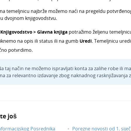
na temeljnicu najbrže možemo naći na pregeldu potvrđenoga 
 u dvojnom knjigovodstvu.
U
Knjigovodstvo > Glavna knjiga
potražimo željenu temeljnic
iknemo na opis ili status ili na gumb
Uredi
. Temeljnicu ure
čno potvrdimo.
a taj način ne možemo ispravljati konta za zalihe robe ili ma
ana za relevantno izdavanje zbog naknadnog rasknjižavanja z
te još
nformacijskog Posrednika
Porezne novosti od 1. siječ