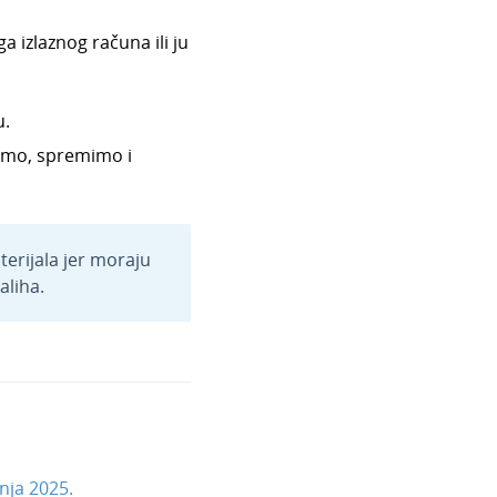
izlaznog računa ili ju
u.
dimo, spremimo i
terijala jer moraju
aliha.
nja 2025.