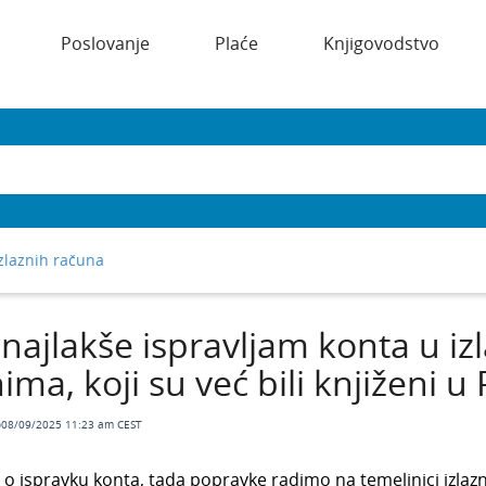
Poslovanje
Plaće
Knjigovodstvo
izlaznih računa
najlakše ispravljam konta u iz
ima, koji su već bili knjiženi u
o08/09/2025 11:23 am CEST
eč o ispravku konta, tada popravke radimo na temeljnici izlaz