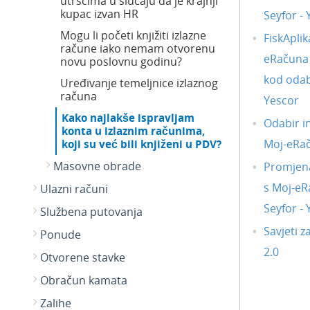
utršcima u slučaju da je krajnji
kupac izvan HR
Seyfor -
Mogu li početi knjižiti izlazne
FiskAplik
račune iako nemam otvorenu
eRačuna i
novu poslovnu godinu?
kod odab
Uređivanje temeljnice izlaznog
računa
Yescor
Kako najlakše ispravljam
Odabir i
konta u izlaznim računima,
koji su već bili knjiženi u PDV?
Moj-eRa
Masovne obrade
Promjena
s Moj-eR
Ulazni računi
Seyfor -
Službena putovanja
Savjeti z
Ponude
2.0
Otvorene stavke
Obračun kamata
Zalihe