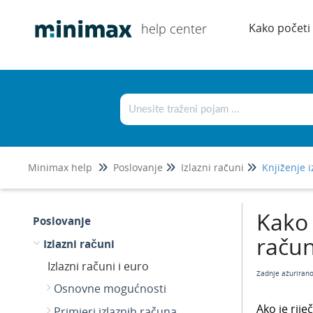
help center
Kako početi
Minimax help
Poslovanje
Izlazni računi
Knjiženje 
Kako 
Poslovanje
račun
Izlazni računi
Izlazni računi i euro
Zadnje ažuriran
Osnovne mogućnosti
Ako je rij
Primjeri izlaznih računa