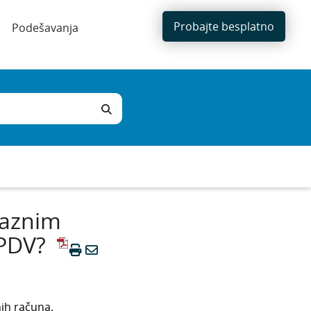
Probajte besplatno
Podešavanja
laznim
 PDV?
nih računa.