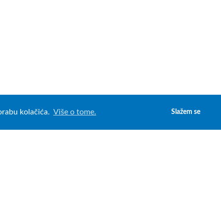
porabu kolačića.
Više o tome.
Slažem se