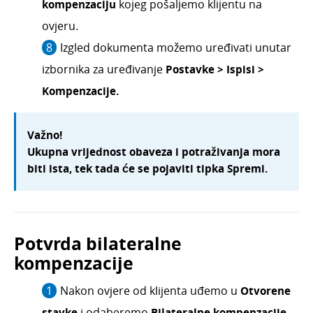
kompenzaciju
kojeg pošaljemo klijentu na
ovjeru.
Izgled dokumenta možemo uređivati unutar
izbornika za uređivanje
Postavke > Ispisi >
Kompenzacije.
Važno!
Ukupna vrijednost obaveza i potraživanja mora
biti ista, tek tada će se pojaviti tipka Spremi.
Potvrda bilateralne
kompenzacije
Nakon ovjere od klijenta uđemo u
Otvorene
stavke
i odaberemo
Bilateralne kompenzacije.