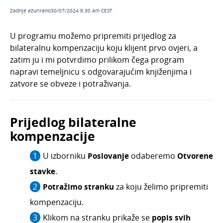
Pregledi i ispisi
Zadnje ažurirano30/07/2024 8:30 am CEST
Česta pitanja
U programu možemo pripremiti prijedlog za
Obračun kamata
bilateralnu kompenzaciju koju klijent prvo ovjeri, a
Zalihe
zatim ju i mi potvrdimo prilikom čega program
Dnevni utržak
napravi temeljnicu s odgovarajućim knjiženjima i
zatvore se obveze i potraživanja.
Blagajna
Maloprodaja
Prijedlog bilateralne
Bankovni izvodi
kompenzacije
Nalozi za plaćanje
Mobilna aplikacija
U izborniku
Poslovanje
odaberemo
Otvorene
Pokazatelji
stavke
.
Izvještavanje o naplati
Potražimo stranku
za koju želimo pripremiti
kompenzaciju.
Klikom na stranku prikaže se
popis svih