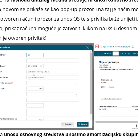
 novom se prikaže se kao pop-up prozor i na taj je način 
 otvoren račun i prozor za unos OS te s privitka brže unijeti i
o, prikaz računa moguće je zatvoriti klikom na iks u desno
 je otvoren privitak)
na
unosu osnovnog sredstva unosimo amortizacijsku skupi