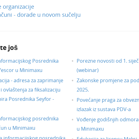
 organizacije
ačuni - dorade u novom sučelju
te još
nformacijskog Posrednika
Porezne novosti od 1. siječ
 Yescor u Minimaxu
(webinar)
acija - adresa za zaprimanje
Zakonske promjene za pod
 ovlaštenja za fiksalizaciju
2025.
ira Posrednika Seyfor -
Povećanje praga za obvezni
izlazak iz sustava PDV-a
nformacijskog posrednika
Vođenje godišnjih odmora
čun u Minimaxu
u Minimaxu
 informacijskog posrednika
Edukacija za licencu Maksi