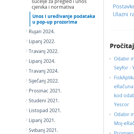
sučelje za pregled i unos
Postavke
cjenika i normativa
Ulazni r
Unos i uređivanje podataka
u pop-up prozorima
Rujan 2024.
Lipanj 2022.
Pročitaj
Travanj 2022.
Odabir i
Lipanj 2024.
Seyfor -
Travanj 2024.
FiskAplik
Siječanj 2022.
eRačuna i
Prosinac 2021.
kod odab
Studeni 2021.
Yescor
Listopad 2021.
Odabir i
Lipanj 2021.
Moj-eRa
Svibanj 2021.
Promjena