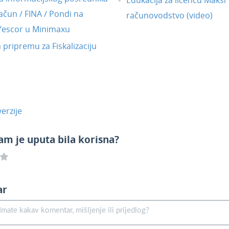
ačun / FINA / Pondi na
računovodstvo (video)
 Yescor u Minimaxu
a pripremu za Fiskalizaciju
erzije
am je uputa bila korisna?
ar