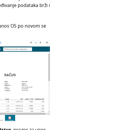
eđivanje podataka brži i
 unos OS po novom se
dstvo
, prozor za unos