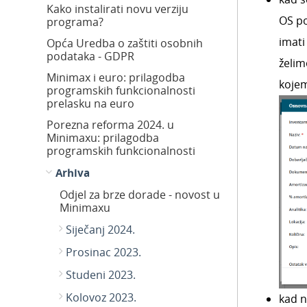
Kako instalirati novu verziju
OS po
programa?
imati
Opća Uredba o zaštiti osobnih
podataka - GDPR
želim
Minimax i euro: prilagodba
kojem
programskih funkcionalnosti
prelasku na euro
Porezna reforma 2024. u
Minimaxu: prilagodba
programskih funkcionalnosti
Arhiva
Odjel za brze dorade - novost u
Minimaxu
Siječanj 2024.
Prosinac 2023.
Studeni 2023.
Kolovoz 2023.
kad 