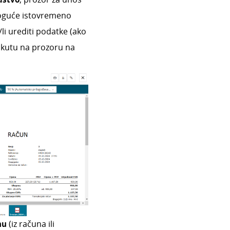
moguće istovremeno
/li urediti podatke (ako
m kutu na prozoru na
nu
(iz računa ili