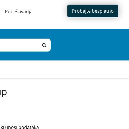
Probajte besplatno
Podešavanja
up
eki unosi podataka