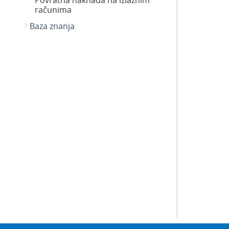
Povratna naknada na izlaznim
računima
Baza znanja