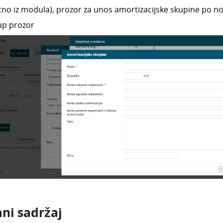
tno iz modula), prozor za unos amortizacijske skupine po n
up prozor
ni sadržaj