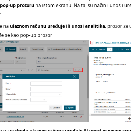
pop-up prozoru
na istom ekranu. Na taj su način i unos i ur
.
se na
ulaznom računu uređuje ili unosi analitika
, prozor za
že se kao pop-up prozor
se na
rashodu ulaznog računa uređuje ili unosi osnovno sre