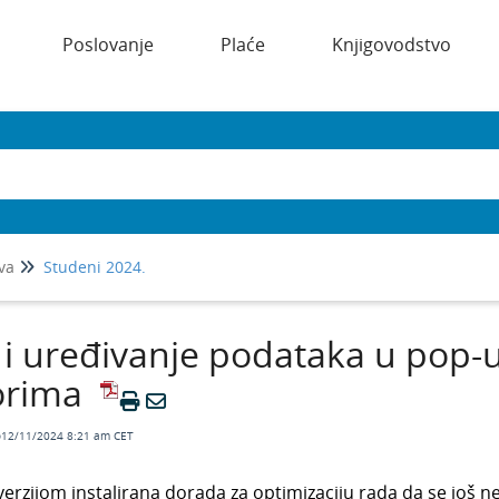
Poslovanje
Plaće
Knjigovodstvo
va
Studeni 2024.
i uređivanje podataka u pop-
orima
o12/11/2024 8:21 am CET
verzijom instalirana dorada za optimizaciju rada da se još n