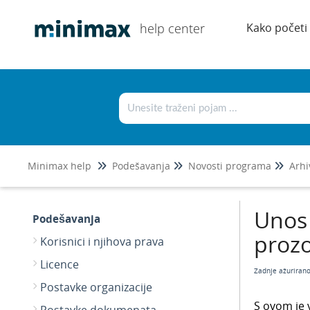
help center
Kako početi
Minimax help
Podešavanja
Novosti programa
Arhi
Unos 
Podešavanja
proz
Korisnici i njihova prava
Licence
Zadnje ažuriran
Postavke organizacije
S ovom je 