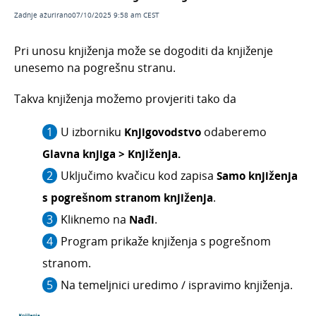
Pregled poslovanja unutar glavne knjige -
Zadnje ažurirano07/10/2025 9:58 am CEST
grafikoni
Knjiženja s pogrešnom stranom knjiženja
Pri unosu knjiženja može se dogoditi da knjiženje
Temeljnice bez izvornog zapisa
unesemo na pogrešnu stranu.
Izvozi, uvozi i prijenosi
Takva knjiženja možemo provjeriti tako da
Jednostavno knjigovodstvo
Knjiženje izlaznih računa i utržaka
U izborniku
Knjigovodstvo
odaberemo
Glavna knjiga > Knjiženja.
Obračun PDV-a
Uključimo kvačicu kod zapisa
Samo knjiženja
Osnovna sredstva
s pogrešnom stranom knjiženja
.
Godišnje obrade
Kliknemo na
Nađi
.
Statistički izvještaji
Program prikaže knjiženja s pogrešnom
Porez na potrošnju
stranom.
Na temeljnici uredimo / ispravimo knjiženja.