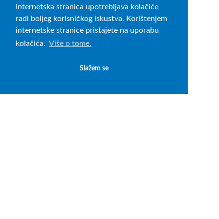
Internetska stranica upotrebljava kolačiće
radi boljeg korisničkog iskustva. Korištenjem
internetske stranice pristajete na uporabu
kolačića.
Više o tome.
Slažem se