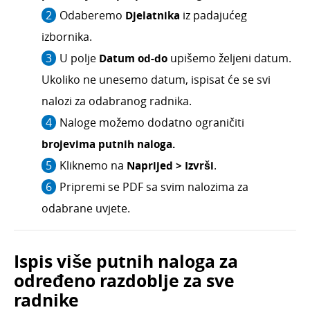
Odaberemo
Djelatnika
iz padajućeg
izbornika.
U polje
Datum od-do
upišemo željeni datum.
Ukoliko ne unesemo datum, ispisat će se svi
nalozi za odabranog radnika.
Naloge možemo dodatno ograničiti
brojevima putnih naloga.
Kliknemo na
Naprijed > Izvrš
i
.
Pripremi se PDF sa svim nalozima za
odabrane uvjete.
Ispis više putnih naloga za
određeno razdoblje za sve
radnike