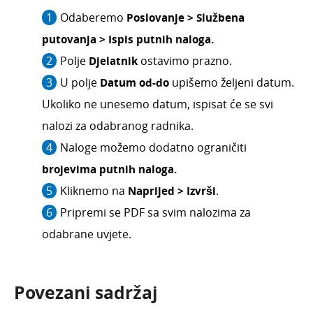
Odaberemo
Poslovanje > Službena
putovanja > Ispis putnih naloga.
Polje
Djelatnik
ostavimo prazno.
U polje
Datum od-do
upišemo željeni datum.
Ukoliko ne unesemo datum, ispisat će se svi
nalozi za odabranog radnika.
Naloge možemo dodatno ograničiti
brojevima putnih naloga.
Kliknemo na
Naprijed > Izvrš
i
.
Pripremi se PDF sa svim nalozima za
odabrane uvjete.
Povezani sadržaj