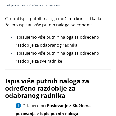
Česta pitanja
Zadnje ažurirano30/09/2025 11:17 am CEST
Ponude
Grupni ispis putnih naloga možemo koristiti kada
Otvorene stavke
želimo ispisati više putnih naloga odjednom:
Obračun kamata
Ispisujemo više putnih naloga za određeno
Zalihe
razdoblje za odabranog radnika
Dnevni utržak
Ispisujemo više putnih naloga za određeno
Blagajna
razdoblje za sve radnike
Maloprodaja
Bankovni izvodi
Ispis više putnih naloga za
Nalozi za plaćanje
određeno razdoblje za
Mobilna aplikacija
odabranog radnika
Pokazatelji
Izvještavanje o naplati
Odaberemo
Poslovanje > Službena
putovanja > Ispis putnih naloga.