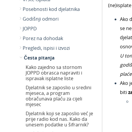
(ne)isplat
Posebnosti kod djelatnika
Godišnji odmori
Ako d
se ne
JOPPD
djela
Porez na dohodak
osnov
Pregledi, ispisi i izvozi
U tom
Česta pitanja
godiš
Kako zajedno sa stornom
JOPPD obrasca napraviti i
plaće
ispravak isplatne liste
Ako j
Djelatnik se zaposlio u sredini
biti
z
mjeseca, a program
obračunava plaću za cijeli
mjesec
Djelatnik koji se zaposlio već je
prije radio kod nas. Kako da
unesem podatke u šifrarnik?