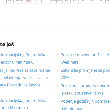
te još
nformacijskog Posrednika
Porezne novosti od 1. siječ
 Yescor u Minimaxu
(webinar)
acija - adresa za zaprimanje
Zakonske promjene za pod
 ovlaštenja za fiksalizaciju
2025.
ira Posrednika Seyfor -
Povećanje praga za obvezni
izlazak iz sustava PDV-a
nformacijskog posrednika
Vođenje godišnjih odmora
čun u Minimaxu
u Minimaxu