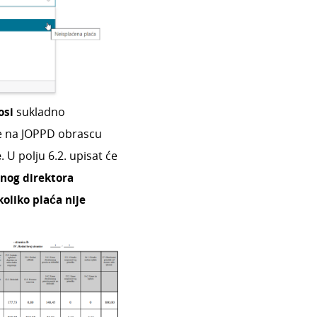
osi
sukladno
e na JOPPD obrascu
e
. U polju 6.2. upisat će
šnog direktora
koliko plaća nije