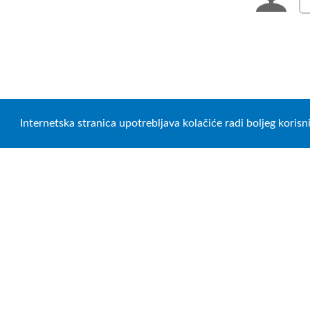
Internetska stranica upotrebljava kolačiće radi boljeg koris