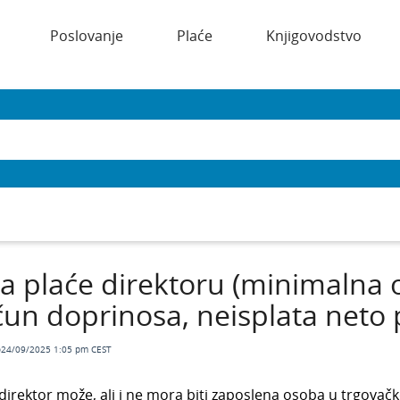
Poslovanje
Plaće
Knjigovodstvo
ta plaće direktoru (minimalna 
un doprinosa, neisplata neto 
o24/09/2025 1:05 pm CEST
direktor može, ali i ne mora biti zaposlena osoba u trgova