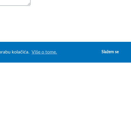
porabu kolačića.
Više o tome.
Slažem se