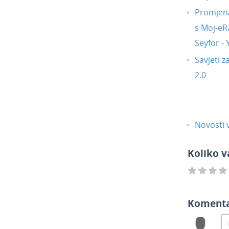
Promjena
s Moj-eR
Seyfor -
Savjeti z
2.0
Novosti v
Koliko v
Koment