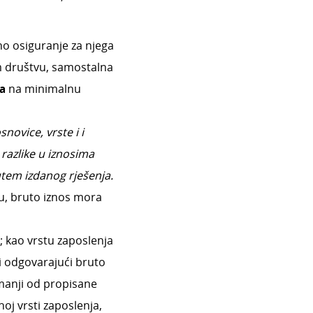
no osiguranje za njega
m društvu, samostalna
a
na minimalnu
novice, vrste i i
razlike u iznosima
tem izdanog rješenja.
u, bruto iznos mora
; kao vrstu zaposlenja
i odgovarajući bruto
 manji od propisane
j vrsti zaposlenja,