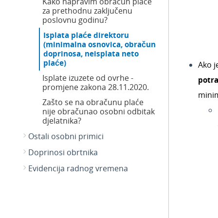
Kako napravim obračun plaće
za prethodnu zaključenu
poslovnu godinu?
Isplata plaće direktoru
(minimalna osnovica, obračun
doprinosa, neisplata neto
plaće)
Ako j
Isplate izuzete od ovrhe -
potra
promjene zakona 28.11.2020.
minim
Zašto se na obračunu plaće
nije obračunao osobni odbitak
djelatnika?
Ostali osobni primici
Doprinosi obrtnika
Evidencija radnog vremena