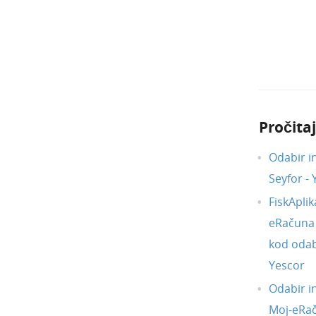
Pročitaj
Odabir i
Seyfor -
FiskAplik
eRačuna i
kod odab
Yescor
Odabir i
Moj-eRa