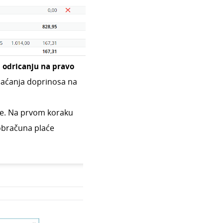
o
odricanju na pravo
plaćanja doprinosa na
će. Na prvom
koraku
obračuna plaće