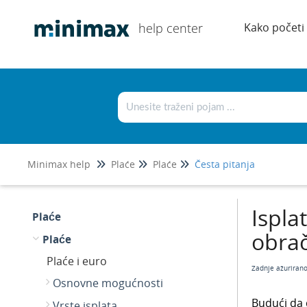
help center
Kako početi
Minimax help
Plaće
Plaće
Česta pitanja
Ispla
Plaće
obrač
Plaće
Plaće i euro
Zadnje ažuriran
Osnovne mogućnosti
Budući da 
Vrste isplata