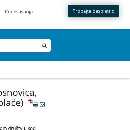
Probajte besplatno
Podešavanja
osnovica,
plaće)
čkom društvu, kod