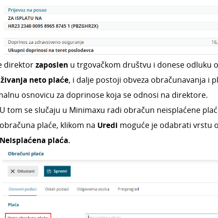
e direktor
zaposlen
u trgovačkom društvu i donese odluku 
živanja neto plaće
, i dalje postoji obveza obračunavanja i 
alnu osnovicu za doprinose koja se odnosi na direktore.
U tom se slučaju u Minimaxu radi obračun neisplaćene pla
obračuna plaće, klikom na
Uredi
moguće je odabrati vrstu 
N
eisplaćena plaća.