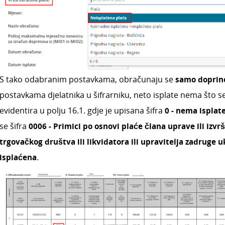
S tako odabranim postavkama, obračunaju se
samo doprin
postavkama djelatnika u šifrarniku, neto isplate
nema što s
evidentira u polju 16.1. gdje je upisana šifra
0 - nema isplat
se šifra
0006 - Primici po osnovi plaće člana uprave ili izvr
trgovačkog društva ili likvidatora ili upravitelja zadruge u
isplaćena
.