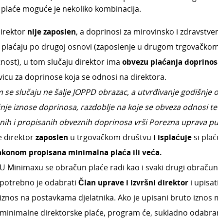
e plaće moguće je nekoliko kombinacija.
irektor
nije zaposlen
, a doprinosi za mirovinsko i zdravstve
 plaćaju po drugoj osnovi (zaposlenje u drugom trgovačko
tnost), u tom slučaju direktor ima
obvezu plaćanja doprinos
icu za doprinose koja se odnosi na direktora.
 se slučaju ne šalje JOPPD obrazac, a utvrđivanje godišnje os
nje iznose doprinosa, razdoblje na koje se obveza odnosi te 
nih i propisanih obveznih doprinosa vrši Porezna uprava pu
e direktor
zaposlen
u trgovačkom društvu
i isplaćuje
si plać
akonom propisana minimalna plaća ili veća.
U Minimaxu se obračun plaće radi kao i svaki drugi obračun
potrebno je odabrati
Član uprave i izvršni direktor
i upisat
iznos na postavkama djelatnika. Ako je upisani bruto iznos
minimalne direktorske plaće, program će, sukladno odabrano