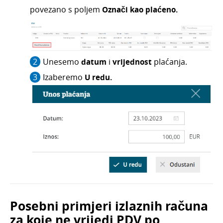
povezano s poljem
Označi kao plaćeno.
Unesemo
datum
i
vrijednost
plaćanja.
Izaberemo
U redu.
Posebni primjeri izlaznih računa
za koje ne vrijedi PDV po