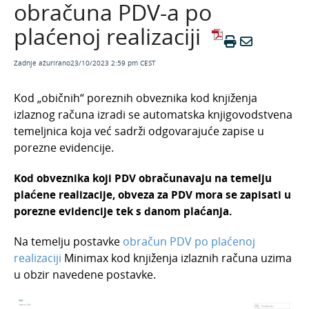
obračuna PDV-a po
Posebnosti knjiženja ulaznih računa kod
plaćenoj realizaciji
obračuna PDV-a po plaćenoj realizaciji
Obračun PDV-a u sustavu OSS
Zadnje ažurirano23/10/2023 2:59 pm CEST
Knjiženje
Kod „običnih“ poreznih obveznika kod knjiženja
Pregledi i izvještaji
izlaznog računa izradi se automatska knjigovodstvena
Česta pitanja
temeljnica koja već sadrži odgovarajuće zapise u
Osnovna sredstva
porezne evidencije.
Godišnje obrade
Kod obveznika koji PDV obračunavaju na temelju
Statistički izvještaji
plaćene realizacije, obveza za PDV mora se zapisati u
porezne evidencije tek s danom plaćanja.
Porez na potrošnju
Na temelju postavke
obračun PDV po plaćenoj
realizaciji
Minimax kod knjiženja izlaznih računa uzima
u obzir navedene postavke.