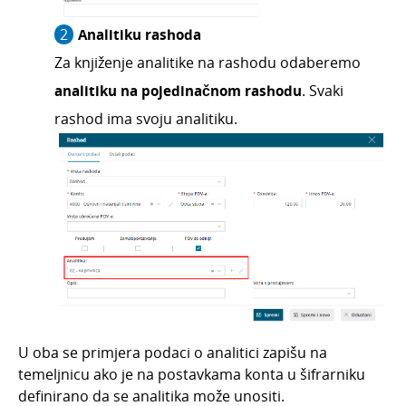
Blagajna
Maloprodaja
Analitiku rashoda
Bankovni izvodi
Za knjiženje analitike na rashodu odaberemo
analitiku na pojedinačnom rashodu
. Svaki
Nalozi za plaćanje
rashod ima svoju analitiku.
Mobilna aplikacija
Pokazatelji
Izvještavanje o naplati
U oba se primjera podaci o analitici zapišu na
temeljnicu ako je na postavkama konta u šifrarniku
definirano da se analitika može unositi.