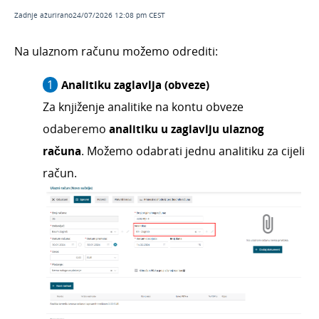
Ulazni računi - pregled poslovanja s
Zadnje ažurirano24/07/2026 12:08 pm CEST
grafikonima
Pregled računa plaćenih platnim karticama
Na ulaznom računu možemo odrediti:
Pregled po dobavljačima
Analitiku zaglavlja (obveze)
Pregled po rashodima
Za knjiženje analitike na kontu obveze
Pregled po analitikama
odaberemo
analitiku u zaglavlju ulaznog
Pregled rashoda
račun
a
. Možemo odabrati jednu analitiku za cijeli
Česta pitanja
račun.
Službena putovanja
Ponude
Otvorene stavke
Obračun kamata
Zalihe
Dnevni utržak